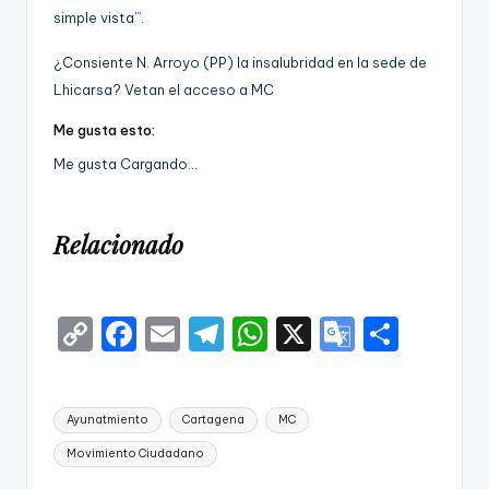
simple vista’”.
¿Consiente N. Arroyo (PP) la insalubridad en la sede de
Lhicarsa? Vetan el acceso a MC
Me gusta esto:
Me gusta
Cargando…
Relacionado
C
F
E
T
W
X
G
S
o
a
m
el
h
o
h
p
c
ai
e
a
o
ar
Etiquetas:
Ayunatmiento
Cartagena
MC
y
e
l
gr
ts
gl
e
Movimiento Ciudadano
Li
b
a
A
e