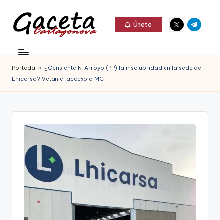
Elemento
Elemento
Saltar
Únete
del
del
al
G
menú
menú
Gaceta
contenido
a
Cartagonova,
Portada
»
¿Consiente N. Arroyo (PP) la insalubridad en la sede de
c
La
Lhicarsa? Vetan el acceso a MC
e
Web
t
que
a
te
C
informa
a
de
r
Cartagena,
t
FC
a
Cartagena,