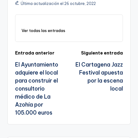
n
o
m
p
Tr
Última actualización el 26 octubre, 2022
k
o
p
a
k
n
Ver todas las entradas
sl
a
te
Navegación
Entrada anterior
Siguiente entrada
El Ayuntamiento
El Cartagena Jazz
de
adquiere el local
Festival apuesta
entradas
para construir el
por la escena
consultorio
local
médico de La
Azohía por
105.000 euros