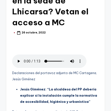
en la sede de
g
Lhicarsa? Vetan el
e
acceso a MC
n
a
26 octubre, 2022
Publicado
por
Declaraciones del portavoz adjunto de MC Cartagena,
Jesús Giménez
Jesús Giménez: “La alcaldesa del PP debería
explicar si la instalación cumple
la normativa
de accesibilidad, higiénica y urbanística”