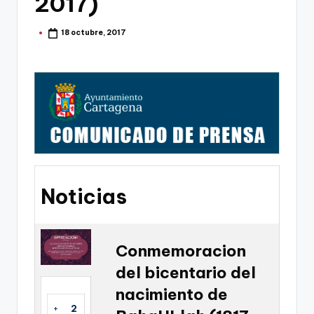
2017)
g
o
18 octubre, 2017
Publicado
por
n
o
v
a
-
F
C
Noticias
C
a
Conmemoracion
r
del bicentario del
t
nacimiento de
a
+
2