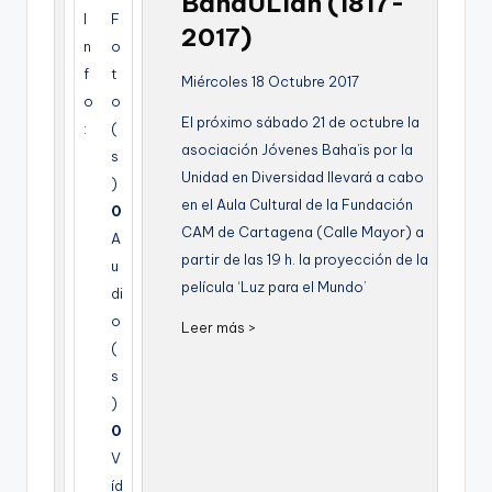
BahaULlah (1817-
g
I
F
2017)
n
o
e
f
t
Miércoles 18 Octubre 2017
n
o
o
El próximo sábado 21 de octubre la
a
:
(
asociación Jóvenes Baha’is por la
s
Unidad en Diversidad llevará a cabo
)
en el Aula Cultural de la Fundación
0
CAM de Cartagena (Calle Mayor) a
A
partir de las 19 h. la proyección de la
u
película ‘Luz para el Mundo’
di
o
Leer más >
(
s
)
0
V
íd