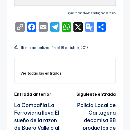
Ayuntamiento de Cartagena © 2016
C
F
E
T
W
X
G
S
o
a
m
el
h
o
h
p
c
ai
e
a
o
ar
Última actualización el 18 octubre, 2017
y
e
l
gr
ts
gl
e
Li
b
a
A
e
n
o
m
p
Tr
Ver todas las entradas
k
o
p
a
k
n
Navegación
Entrada anterior
Siguiente entrada
sl
La Compañia La
Policia Local de
de
a
Ferroviaria lleva El
Cartagena
entradas
te
sueño de la razon
decomisa 88
de Buero Vallejo al
productos de