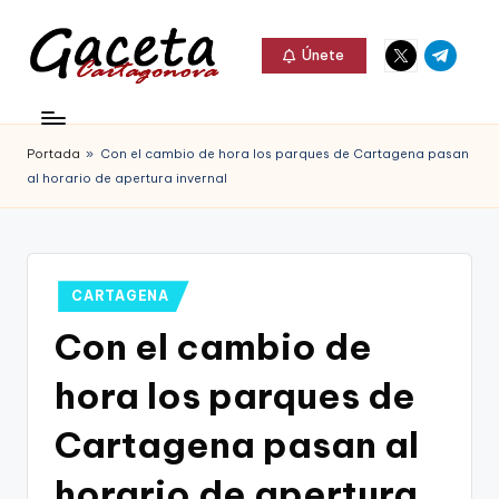
Elemento
Elemento
Saltar
Únete
del
del
al
G
menú
menú
Gaceta
contenido
a
Cartagonova,
Portada
»
Con el cambio de hora los parques de Cartagena pasan
c
La
al horario de apertura invernal
e
Web
t
que
a
te
Publicado
CARTAGENA
C
en
informa
Con el cambio de
a
de
hora los parques de
r
Cartagena,
t
Cartagena pasan al
FC
a
horario de apertura
Cartagena,