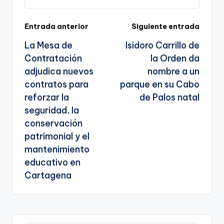
k
n
g
sl
e
Navegación
Entrada anterior
Siguiente entrada
a
n
La Mesa de
Isidoro Carrillo de
te
de
a
Contratación
la Orden da
entradas
adjudica nuevos
nombre a un
contratos para
parque en su Cabo
reforzar la
de Palos natal
seguridad, la
conservación
patrimonial y el
mantenimiento
educativo en
Cartagena