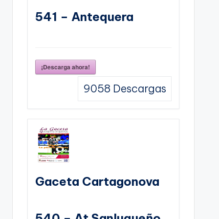
541 – Antequera
¡Descarga ahora!
9058
Descargas
Gaceta Cartagonova
540 – At Sanluqueño