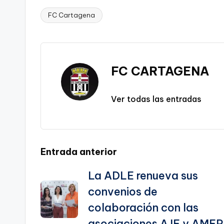
p
c
ai
e
a
o
ar
y
e
l
gr
ts
gl
e
FC Cartagena
Etiquetas:
Li
b
a
A
e
n
o
m
p
Tr
k
o
p
a
FC CARTAGENA
k
n
sl
Ver todas las entradas
a
te
Navegación
Entrada anterior
La ADLE renueva sus
de
convenios de
entradas
colaboración con las
asociaciones AJE y AMEP