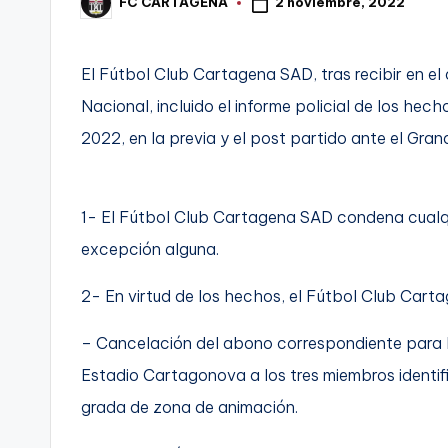
2 noviembre, 2022
FC CARTAGENA
Publicado
t
por
FC
a
El Fútbol Club Cartagena SAD, tras recibir en el
Cartagena,
g
Nacional, incluido el informe policial de los h
2022, en la previa y el post partido ante el Gran
o
n
1- El Fútbol Club Cartagena SAD condena cualquie
o
excepción alguna.
v
2- En virtud de los hechos, el Fútbol Club Cart
a
– Cancelación del abono correspondiente para 
-
Estadio Cartagonova a los tres miembros identif
F
grada de zona de animación.
C