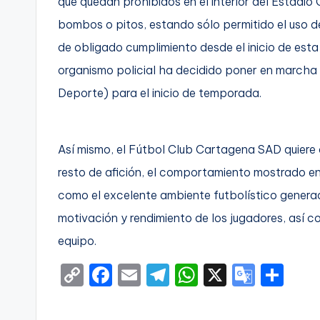
que quedan prohibidos en el interior del Estad
bombos o pitos, estando sólo permitido el uso d
de obligado cumplimiento desde el inicio de esta 
organismo policial ha decidido poner en marcha
Deporte) para el inicio de temporada.
Así mismo, el Fútbol Club Cartagena SAD quiere
resto de afición, el comportamiento mostrado e
como el excelente ambiente futbolístico generad
motivación y rendimiento de los jugadores, así c
equipo.
C
F
E
T
W
X
G
S
o
a
m
el
h
o
h