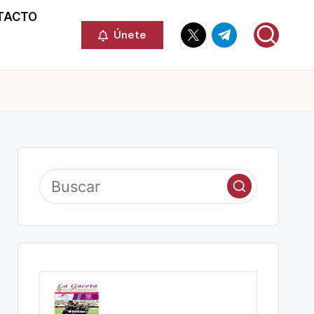
TACTO
Elemento
Elemento
Únete
del
del
menú
menú