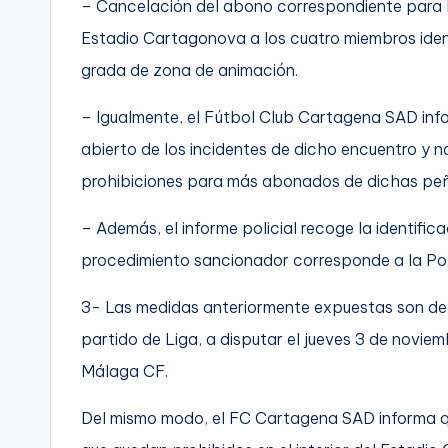
– Cancelación del abono correspondiente para 
C
Estadio Cartagonova a los cuatro miembros ident
grada de zona de animación.
a
r
– Igualmente, el Fútbol Club Cartagena SAD info
abierto de los incidentes de dicho encuentro y n
t
prohibiciones para más abonados de dichas peñas
a
– Además, el informe policial recoge la identifi
g
procedimiento sancionador corresponde a la Pol
e
3- Las medidas anteriormente expuestas son de a
n
partido de Liga, a disputar el jueves 3 de novie
a
Málaga CF.
Del mismo modo, el FC Cartagena SAD informa q