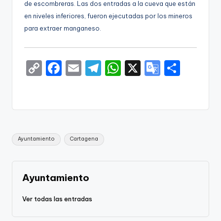
de escombreras. Las dos entradas a la cueva que están
en niveles inferiores, fueron ejecutadas por los mineros
para extraer manganeso.
C
F
E
T
W
X
G
S
o
a
m
el
h
o
h
p
c
ai
e
a
o
ar
y
e
l
gr
ts
gl
e
Li
b
a
A
e
Etiquetas:
Ayuntamiento
Cartagena
n
o
m
p
Tr
k
o
p
a
k
n
Ayuntamiento
sl
Ver todas las entradas
a