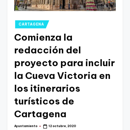
g
o
n
Publicado
CARTAGENA
o
en
Comienza la
v
redacción del
a
-
proyecto para incluir
F
la Cueva Victoria en
C
los itinerarios
C
a
turísticos de
r
Cartagena
t
a
Ayuntamiento
12 octubre, 2020
Publicado