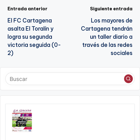
te
Navegación
Entrada anterior
Siguiente entrada
El FC Cartagena
Los mayores de
de
asalta El Toralín y
Cartagena tendrán
entradas
logra su segunda
un taller diario a
victoria seguida (0-
través de las redes
2)
sociales