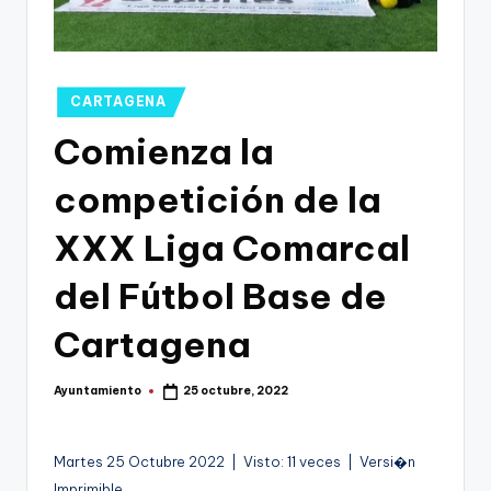
g
o
n
Publicado
CARTAGENA
o
en
Comienza la
v
a
competición de la
-
XXX Liga Comarcal
F
del Fútbol Base de
C
C
Cartagena
a
Ayuntamiento
25 octubre, 2022
r
Publicado
por
t
Martes 25 Octubre 2022 | Visto: 11 veces | Versi�n
a
Imprimible