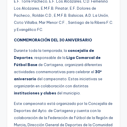
E.F. Torre Pacheco, E.F. Los Alcázares, C.D. Femenino
Los Alcázares, E.M.F.B. Pinatar, E.F. Dolores de
Pacheco,, Roldán C.D., E.M.F.B. Balsicas, A.D. La Unión,
Coto Villalba, Mar Menor C.F. , Santiago de la Ribera F.C.
y Evangélico FC.
CONMEMORACIÓN DEL 30 ANIVERSARIO
Durante toda la temporada, la
concejalía de
Deportes
, responsable de la
Liga Comarcal de
Fútbol Base
de Cartagena, organizará diferentes
actividades conmemorativas para celebrar el
30º
aniversario
del campeonato. Estas iniciativas se
organizarán
en colaboración con distintas
instituciones y clubes
del municipio.
Este campeonato está organizado por la Concejalía de
Deportes del Ayto. de Cartagena y cuenta con la
colaboración de la Federación de Fútbol de la Región de
Murcia
,
Dirección General de Deportes de la Comunidad