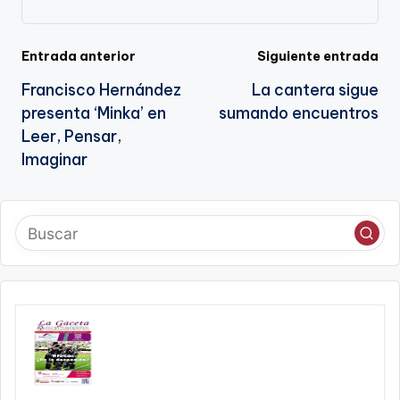
a
te
Navegación
Entrada anterior
Siguiente entrada
Francisco Hernández
La cantera sigue
de
presenta ‘Minka’ en
sumando encuentros
entradas
Leer, Pensar,
Imaginar