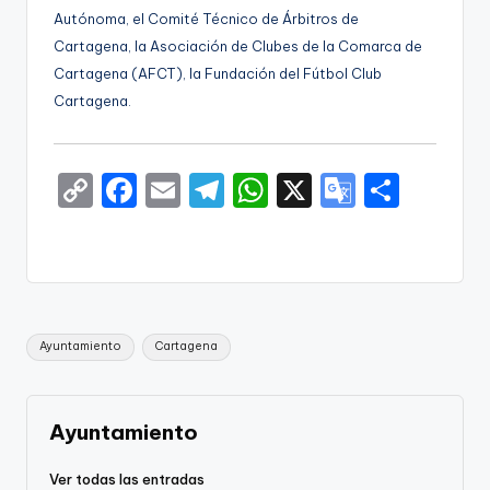
Autónoma, el Comité Técnico de Árbitros de
Cartagena, la Asociación de Clubes de la Comarca de
Cartagena (AFCT), la Fundación del Fútbol Club
Cartagena.
C
F
E
T
W
X
G
S
o
a
m
el
h
o
h
p
c
ai
e
a
o
ar
y
e
l
gr
ts
gl
e
Li
b
a
A
e
Etiquetas:
Ayuntamiento
Cartagena
n
o
m
p
Tr
k
o
p
a
k
n
Ayuntamiento
sl
Ver todas las entradas