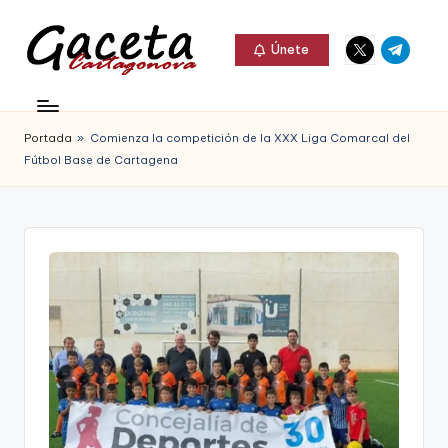
Elemento
Elemento
Saltar
Únete
del
del
al
G
menú
menú
Gaceta
contenido
a
Cartagonova,
Portada
»
Comienza la competición de la XXX Liga Comarcal del
c
La
Fútbol Base de Cartagena
e
Web
t
que
a
te
C
informa
a
de
r
Cartagena,
t
FC
a
Cartagena,