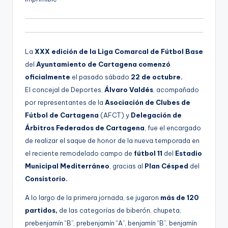
g
e
n
La
XXX edición de la Liga Comarcal de Fútbol Base
a
del
Ayuntamiento de Cartagena comenzó
oficialmente
el pasado sábado
22 de octubre.
El concejal de Deportes,
Álvaro Valdés
, acompañado
por representantes de la
Asociación de Clubes de
Fútbol de Cartagena
(AFCT) y
Delegación de
Árbitros Federados de Cartagena
, fue el encargado
de realizar el saque de honor de la nueva temporada en
el reciente remodelado campo de
fútbol 11
del
Estadio
Municipal Mediterráneo
, gracias al
Plan Césped
del
Consistorio.
A lo largo de la primera jornada, se jugaron
más de 120
partidos,
de las categorías de biberón, chupeta,
prebenjamín “B”, prebenjamín “A”, benjamín “B”, benjamín