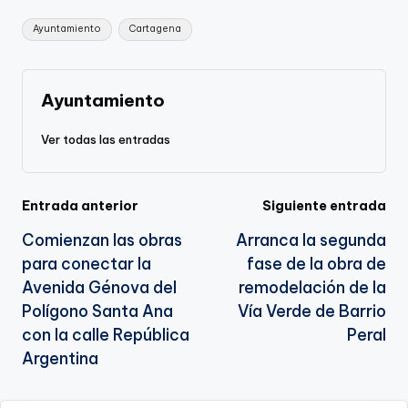
Li
b
a
A
e
Etiquetas:
Ayuntamiento
Cartagena
n
o
m
p
Tr
k
o
p
a
k
n
Ayuntamiento
sl
Ver todas las entradas
a
te
Navegación
Entrada anterior
Siguiente entrada
Comienzan las obras
Arranca la segunda
de
para conectar la
fase de la obra de
entradas
Avenida Génova del
remodelación de la
Polígono Santa Ana
Vía Verde de Barrio
con la calle República
Peral
Argentina