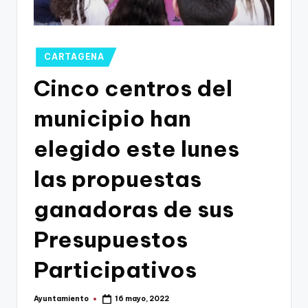
g
o
n
Publicado
CARTAGENA
o
en
Cinco centros del
v
municipio han
a
-
elegido este lunes
F
las propuestas
C
ganadoras de sus
C
a
Presupuestos
r
Participativos
t
a
Ayuntamiento
16 mayo, 2022
Publicado