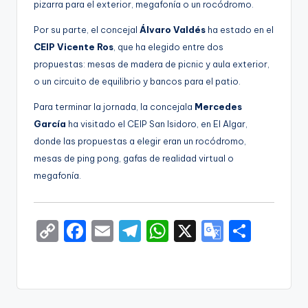
pizarra para el exterior, megafonía o un rocódromo.
Por su parte, el concejal
Álvaro Valdés
ha estado en el
CEIP Vicente Ros
, que ha elegido entre dos
propuestas: mesas de madera de picnic y aula exterior,
o un circuito de equilibrio y bancos para el patio.
Para terminar la jornada, la concejala
Mercedes
García
ha visitado el CEIP San Isidoro, en El Algar,
donde las propuestas a elegir eran un rocódromo,
mesas de ping pong, gafas de realidad virtual o
megafonía.
C
F
E
T
W
X
G
S
o
a
m
el
h
o
h
p
c
ai
e
a
o
ar
y
e
l
gr
ts
gl
e