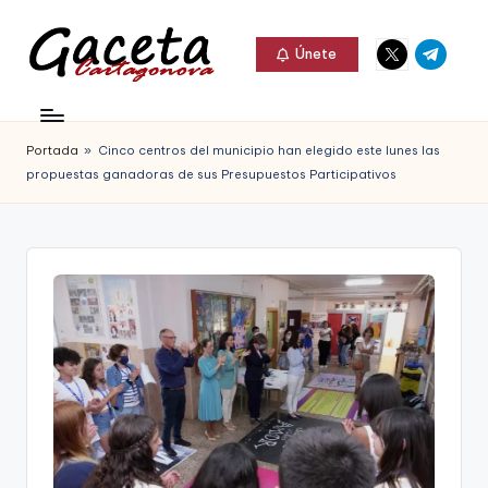
Elemento
Elemento
Saltar
Únete
del
del
al
G
menú
menú
Gaceta
contenido
a
Cartagonova,
Portada
»
Cinco centros del municipio han elegido este lunes las
c
La
propuestas ganadoras de sus Presupuestos Participativos
e
Web
t
que
a
te
C
informa
a
de
r
Cartagena,
t
FC
a
Cartagena,