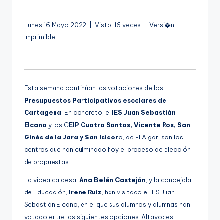
por
g
e
Lunes 16 Mayo 2022 | Visto: 16 veces | Versi�n
Imprimible
n
a
Esta semana continúan las votaciones de los
Presupuestos Participativos escolares de
Cartagena
. En concreto, el
IES Juan Sebastián
Elcano
y los C
EIP Cuatro Santos, Vicente Ros, San
Ginés de la Jara y San Isidor
o, de El Algar, son los
centros que han culminado hoy el proceso de elección
de propuestas.
La vicealcaldesa,
Ana Belén Castejón
, y la concejala
de Educación,
Irene Ruiz
, han visitado el IES Juan
Sebastián Elcano, en el que sus alumnos y alumnas han
votado entre las siguientes opciones: Altavoces