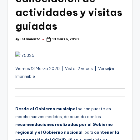
g
actividades y visitas
o
n
guiadas
o
Ayuntamiento
13 marzo, 2020
v
Publicado
por
a
-
Viernes 13 Marzo 2020 | Visto: 2 veces | Versi�n
F
Imprimible
C
C
a
Desde el Gobierno municipal
se han puesto en
r
marcha nuevas medidas, de acuerdo con las
t
recomendaciones realizadas por el Gobierno
regional y el Gobierno nacional
, para
contener la
a