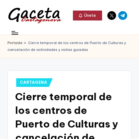
Elemento
Elemento
Saltar
Únete
del
del
al
G
menú
menú
Gaceta
contenido
a
Cartagonova,
Portada
»
Cierre temporal de los centros de Puerto de Culturas y
c
La
cancelación de actividades y visitas guiadas
e
Web
t
que
a
te
Publicado
CARTAGENA
C
en
informa
Cierre temporal de
a
de
los centros de
r
Cartagena,
t
Puerto de Culturas y
FC
a
cancelación de
Cartagena,