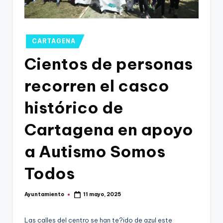
g
o
n
Publicado
CARTAGENA
o
en
Cientos de personas
v
recorren el casco
a
-
histórico de
F
Cartagena en apoyo
C
a Autismo Somos
C
a
Todos
r
Ayuntamiento
11 mayo, 2025
t
Publicado
por
a
Las calles del centro se han te?ido de azul este