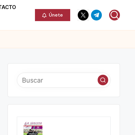
TACTO
Elemento
Elemento
Únete
del
del
menú
menú