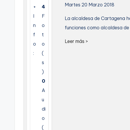
Martes 20 Marzo 2018
+
4
C
I
F
La alcaldesa de Cartagena ha
a
n
o
funciones como alcaldesa de 
r
f
t
Leer más >
o
o
t
:
(
a
s
g
)
0
e
A
n
u
a
di
o
(