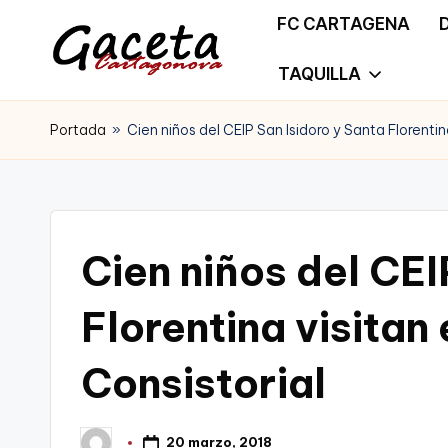
FC CARTAGENA
Saltar
TAQUILLA
G
Gaceta
al
a
Portada
»
Cien niños del CEIP San Isidoro y Santa Florentin
Cartagonova,
contenido
c
La
e
Web
t
Cien niños del CEI
que
a
te
Florentina visitan 
C
informa
Consistorial
a
de
r
Cartagena,
20 marzo, 2018