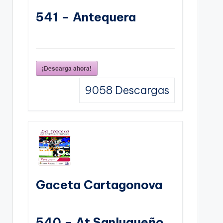
541 – Antequera
¡Descarga ahora!
9058
Descargas
Gaceta Cartagonova
540 – At Sanluqueño