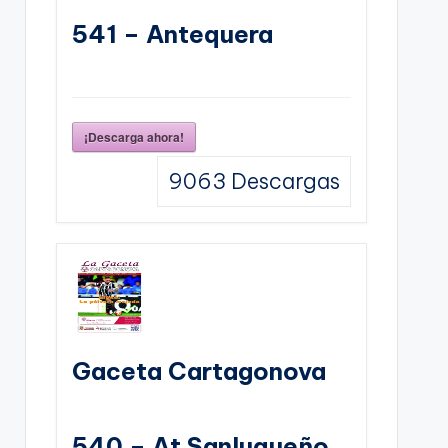
541 – Antequera
¡Descarga ahora!
9063
Descargas
Gaceta Cartagonova
540 – At Sanluqueño