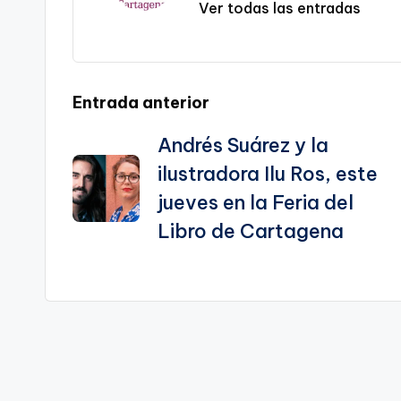
sl
Ver todas las entradas
a
te
Navegación
Entrada anterior
Andrés Suárez y la
de
ilustradora Ilu Ros, este
entradas
jueves en la Feria del
Libro de Cartagena