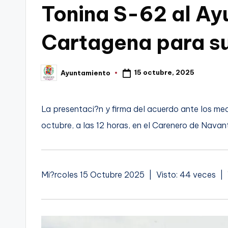
Tonina S-62 al Ay
C
Cartagena para s
a
r
15 octubre, 2025
Ayuntamiento
Publicado
t
por
a
La presentaci?n y firma del acuerdo ante los med
g
octubre, a las 12 horas, en el Carenero de Navan
e
n
Mi?rcoles 15 Octubre 2025 | Visto: 44 veces |
a