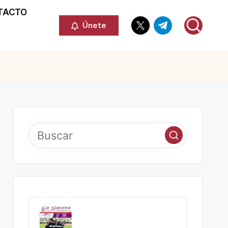
TACTO
Elemento
Elemento
Únete
del
del
menú
menú