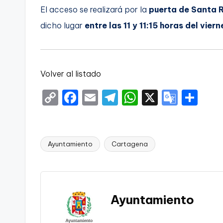
El acceso se realizará por la
puerta de Santa R
dicho lugar
entre las 11 y 11:15 horas del viern
Volver al listado
C
F
E
T
W
X
G
S
o
a
m
el
h
o
h
p
c
ai
e
a
o
ar
y
e
l
gr
ts
gl
e
Ayuntamiento
Cartagena
Etiquetas:
Li
b
a
A
e
n
o
m
p
Tr
k
o
p
a
Ayuntamiento
k
n