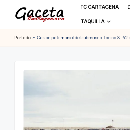
FC CARTAGENA
Saltar
TAQUILLA
G
Gaceta
al
a
Portada
»
Cesión patrimonial del submarino Tonina S-62
Cartagonova,
contenido
c
La
e
Web
t
que
a
te
C
informa
a
de
r
Cartagena,