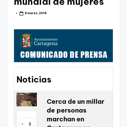
mundial de mujeres
g
o
8 marzo, 2018
Publicado
por
n
o
v
a
-
F
C
Noticias
C
a
Cerca de un millar
r
de personas
t
marchan en
a
+
2