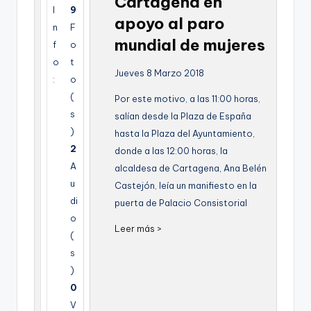
Cartagena en
g
I
9
apoyo al paro
n
F
e
mundial de mujeres
f
o
n
o
t
Jueves 8 Marzo 2018
a
:
o
(
Por este motivo, a las 11:00 horas,
s
salían desde la Plaza de España
)
hasta la Plaza del Ayuntamiento,
2
donde a las 12:00 horas, la
A
alcaldesa de Cartagena, Ana Belén
u
Castejón, leía un manifiesto en la
di
puerta de Palacio Consistorial
o
Leer más >
(
s
)
0
V