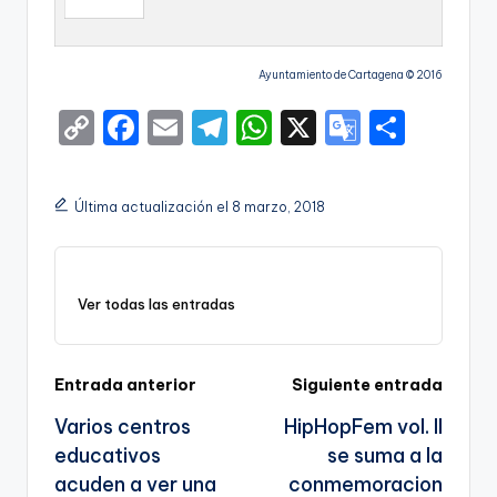
Ayuntamiento de Cartagena © 2016
C
F
E
T
W
X
G
S
o
a
m
el
h
o
h
p
c
ai
e
a
o
ar
Última actualización el 8 marzo, 2018
y
e
l
gr
ts
gl
e
Li
b
a
A
e
n
o
m
p
Tr
Ver todas las entradas
k
o
p
a
k
n
Navegación
Entrada anterior
Siguiente entrada
sl
Varios centros
HipHopFem vol. II
de
a
educativos
se suma a la
entradas
te
acuden a ver una
conmemoracion