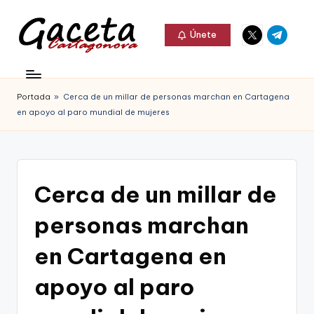
Elemento
Elemento
Saltar
Únete
del
del
al
G
menú
menú
Gaceta
contenido
a
Cartagonova,
Portada
»
Cerca de un millar de personas marchan en Cartagena
c
La
en apoyo al paro mundial de mujeres
e
Web
t
que
a
te
Cerca de un millar de
C
informa
personas marchan
a
de
r
en Cartagena en
Cartagena,
t
apoyo al paro
FC
a
Cartagena,