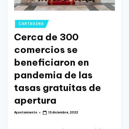
g
o
n
Publicado
CARTAGENA
o
en
Cerca de 300
v
comercios se
a
-
beneficiaron en
F
pandemia de las
C
tasas gratuitas de
C
a
apertura
r
Ayuntamiento
13 diciembre, 2022
t
Publicado
por
a