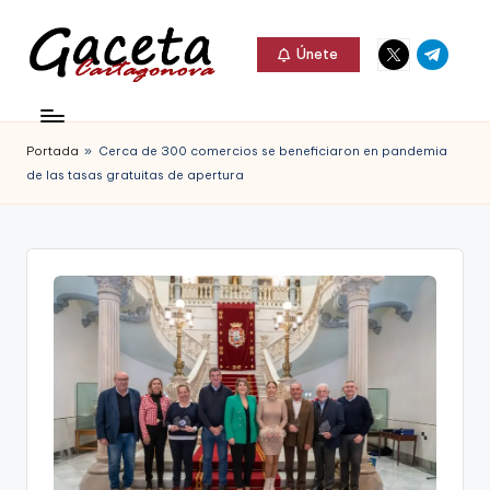
Elemento
Elemento
Saltar
Únete
del
del
al
G
menú
menú
Gaceta
contenido
a
Cartagonova,
Portada
»
Cerca de 300 comercios se beneficiaron en pandemia
c
La
de las tasas gratuitas de apertura
e
Web
t
que
a
te
C
informa
a
de
r
Cartagena,
t
FC
a
Cartagena,