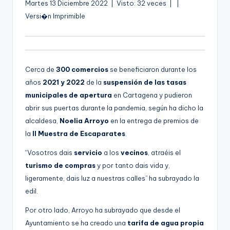
A
Martes 13 Diciembre 2022 | Visto: 32 veces |
|
g
u
Versi�n Imprimible
e
d
n
i
o
a
Cerca de
300 comercios
se beneficiaron durante los
años
2021 y 2022
de la
suspensión de las tasas
municipales de apertura
en Cartagena y pudieron
abrir sus puertas durante la pandemia, según ha dicho la
alcaldesa,
Noelia Arroyo
en la entrega de premios de
la
II Muestra de Escaparates
.
“Vosotros dais
servicio
a los
vecinos
, atraéis el
turismo de compras
y por tanto dais vida y,
ligeramente, dais luz a nuestras calles” ha subrayado la
edil.
Por otro lado, Arroyo ha subrayado que desde el
Ayuntamiento se ha creado una
tarifa de agua propia