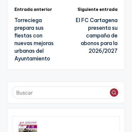
sl
g
Navegación
Entrada anterior
Siguiente entrada
a
e
Torreciega
El FC Cartagena
te
de
n
prepara sus
presenta su
entradas
a
fiestas con
campaña de
nuevas mejoras
abonos para la
urbanas del
2026/2027
Ayuntamiento