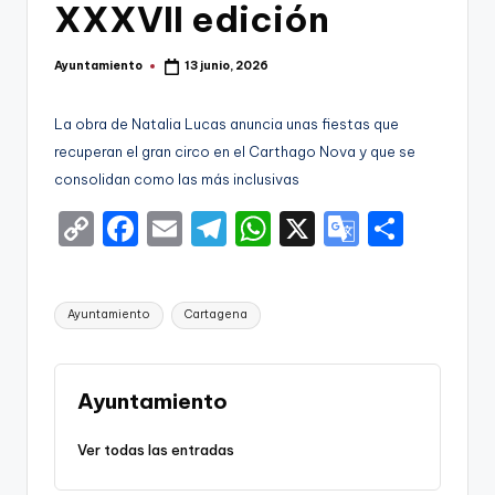
g
XXXVII edición
o
Ayuntamiento
13 junio, 2026
n
Publicado
por
o
​La obra de Natalia Lucas anuncia unas fiestas que
v
recuperan el gran circo en el Carthago Nova y que se
consolidan como las más inclusivas
a
C
F
E
T
W
X
G
S
-
o
a
m
el
h
o
h
F
p
c
ai
e
a
o
ar
C
Etiquetas:
Ayuntamiento
Cartagena
y
e
l
gr
ts
gl
e
C
Li
b
a
A
e
a
n
o
m
p
Tr
Ayuntamiento
r
k
o
p
a
t
Ver todas las entradas
k
n
a