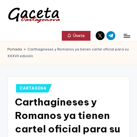
Saltar
al
G
Gaceta
Elemento
Elemento
contenido
a
Únete
Cartagonova,
del
del
c
menú
menú
La
Portada
»
Carthagineses y Romanos ya tienen cartel oficial para su
e
XXXVII edición
Web
t
que
a
te
C
Publicado
CARTAGENA
informa
en
a
Carthagineses y
de
r
Cartagena,
Romanos ya tienen
t
FC
cartel oficial para su
a
Cartagena,