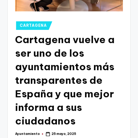
g
o
n
Publicado
CARTAGENA
o
en
Cartagena vuelve a
v
ser uno de los
a
-
ayuntamientos más
F
transparentes de
C
España y que mejor
C
a
informa a sus
r
ciudadanos
t
a
Ayuntamiento
25 mayo, 2025
Publicado