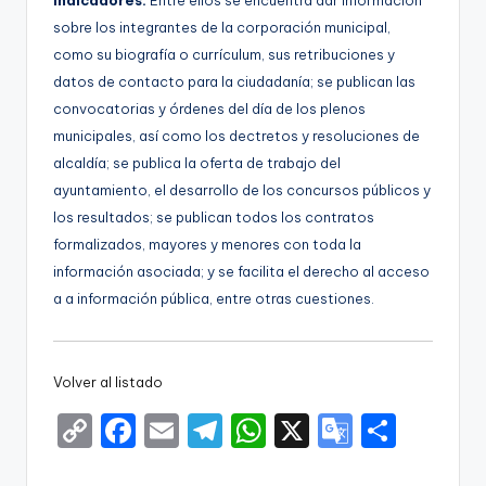
indicadores.
Entre ellos se encuentra dar información
sobre los integrantes de la corporación municipal,
como su biografía o currículum, sus retribuciones y
datos de contacto para la ciudadanía; se publican las
convocatorias y órdenes del día de los plenos
municipales, así como los dectretos y resoluciones de
alcaldía; se publica la oferta de trabajo del
ayuntamiento, el desarrollo de los concursos públicos y
los resultados; se publican todos los contratos
formalizados, mayores y menores con toda la
información asociada; y se facilita el derecho al acceso
a a información pública, entre otras cuestiones.
Volver al listado
C
F
E
T
W
X
G
S
o
a
m
el
h
o
h