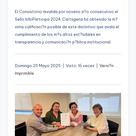
por
g
El Consistorio revalida por noveno a?o consecutivo el
e
Sello InfoParticipa 2024. Cartagena ha obtenido la m?
n
xima calificaci?n posible de este distintivo que avala el
a
cumplimiento de los m?s altos est?ndares en
transparencia y comunicaci?n p?blica institucional
Domingo 25 Mayo 2025 | Visto: 16 veces |
Versi?n
Imprimible