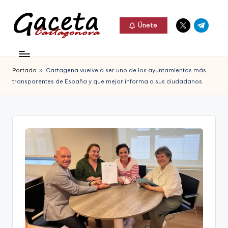
Elemento
Elemento
Saltar
Únete
del
del
al
G
menú
menú
Gaceta
contenido
a
Cartagonova,
Portada
»
Cartagena vuelve a ser uno de los ayuntamientos más
c
La
transparentes de España y que mejor informa a sus ciudadanos
e
Web
t
que
a
te
C
informa
a
de
r
Cartagena,
t
FC
a
Cartagena,