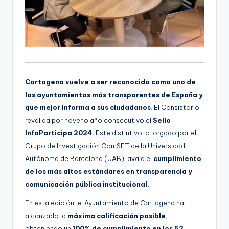
Cartagena vuelve a ser reconocido como uno de
los ayuntamientos más transparentes de España
y
que mejor informa a sus ciudadanos
. El Consistorio
revalida por noveno año consecutivo el
Sello
InfoParticipa 2024.
Este distintivo, otorgado por el
Grupo de Investigación ComSET de la Universidad
Autónoma de Barcelona (UAB), avala el
cumplimiento
de los más altos estándares en transparencia y
comunicación pública institucional.
En esta edición, el Ayuntamiento de Cartagena ha
alcanzado la
máxima calificación posible
,
obteniendo un
100% de cumplimiento en los 52