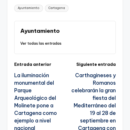
p
c
ai
e
a
o
ar
Etiquetas:
Ayuntamiento
Cartagena
y
e
l
gr
ts
gl
e
Li
b
a
A
e
n
o
m
p
Tr
Ayuntamiento
k
o
p
a
Ver todas las entradas
k
n
sl
Navegación
Entrada anterior
Siguiente entrada
a
La iluminación
Carthagineses y
te
de
monumental del
Romanos
entradas
Parque
celebrarán la gran
Arqueológico del
fiesta del
Molinete pone a
Mediterráneo del
Cartagena como
19 al 28 de
ejemplo a nivel
septiembre en
nacional
Cartagena con