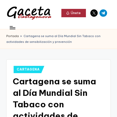
Elemento
Elemento
Saltar
Únete
del
del
al
G
menú
menú
Gaceta
contenido
a
Cartagonova,
Portada
»
Cartagena se suma al Día Mundial Sin Tabaco con
c
La
actividades de sensibilización y prevención
e
Web
t
que
a
te
Publicado
CARTAGENA
C
en
informa
Cartagena se suma
a
de
al Día Mundial Sin
r
Cartagena,
t
Tabaco con
FC
a
actividades de
Cartagena,