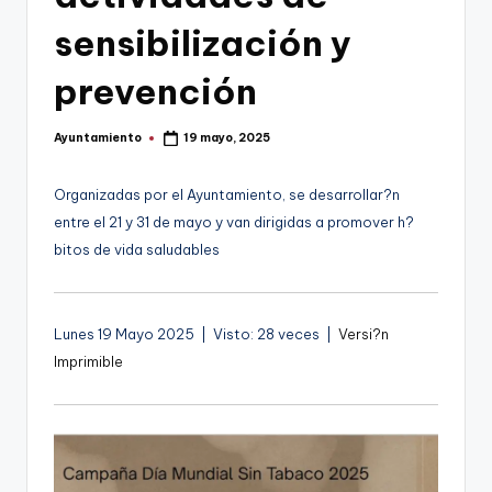
g
sensibilización y
o
n
prevención
o
Ayuntamiento
19 mayo, 2025
v
Publicado
por
a
Organizadas por el Ayuntamiento, se desarrollar?n
-
entre el 21 y 31 de mayo y van dirigidas a promover h?
bitos de vida saludables
F
C
C
Lunes 19 Mayo 2025 | Visto: 28 veces |
Versi?n
a
Imprimible
r
t
a