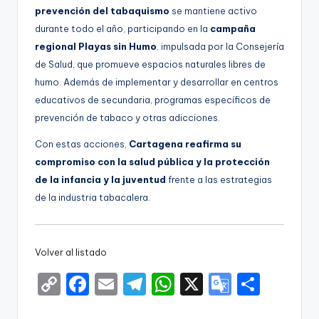
prevención del tabaquismo
se mantiene activo
durante todo el año, participando en la
campaña
regional Playas sin Humo
, impulsada por la Consejería
de Salud, que promueve espacios naturales libres de
humo. Además de implementar y desarrollar en centros
educativos de secundaria, programas específicos de
prevención de tabaco y otras adicciones.
Con estas acciones,
Cartagena reafirma su
compromiso con la salud pública y la protección
de la infancia y la juventud
frente a las estrategias
de la industria tabacalera.
Volver al listado
C
F
E
T
W
X
G
S
o
a
m
el
h
o
h