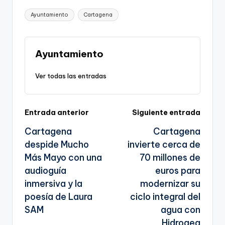
p
c
ai
e
a
o
ar
Etiquetas:
Ayuntamiento
Cartagena
y
e
l
gr
ts
gl
e
Li
b
a
A
e
n
o
m
p
Tr
Ayuntamiento
k
o
p
a
Ver todas las entradas
k
n
sl
Navegación
Entrada anterior
Siguiente entrada
a
Cartagena
Cartagena
te
de
despide Mucho
invierte cerca de
entradas
Más Mayo con una
70 millones de
audioguía
euros para
inmersiva y la
modernizar su
poesía de Laura
ciclo integral del
SAM
agua con
Hidrogea