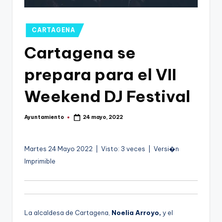
g
o
Publicado
CARTAGENA
n
en
Cartagena se
o
v
prepara para el VII
a
Weekend DJ Festival
-
F
Ayuntamiento
24 mayo, 2022
Publicado
por
C
C
Martes 24 Mayo 2022 | Visto: 3 veces | Versi�n
Imprimible
a
r
t
a
La alcaldesa de Cartagena,
Noelia Arroyo,
y el