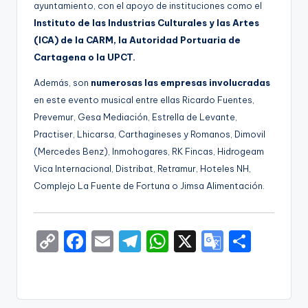
ayuntamiento, con el apoyo de instituciones como el
Instituto de las Industrias Culturales y las Artes
(ICA) de la CARM, la Autoridad Portuaria de
Cartagena o la UPCT.
Además, son
numerosas las empresas involucradas
en este evento musical entre ellas Ricardo Fuentes,
Prevemur, Gesa Mediación, Estrella de Levante,
Practiser, Lhicarsa, Carthagineses y Romanos, Dimovil
(Mercedes Benz), Inmohogares, RK Fincas, Hidrogeam
Vica Internacional, Distribat, Retramur, Hoteles NH,
Complejo La Fuente de Fortuna o Jimsa Alimentación.
C
F
E
T
W
X
G
S
o
a
m
el
h
o
h
p
c
ai
e
a
o
ar
y
e
l
gr
ts
gl
e