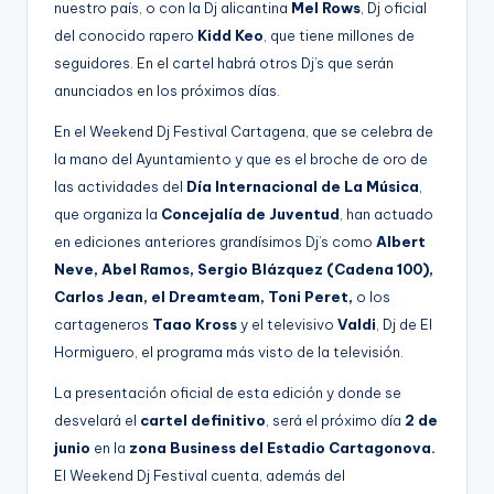
nuestro país, o con la Dj alicantina
Mel Rows
, Dj oficial
del conocido rapero
Kidd Keo
, que tiene millones de
seguidores. En el cartel habrá otros Dj’s que serán
anunciados en los próximos días.
En el Weekend Dj Festival Cartagena, que se celebra de
la mano del Ayuntamiento y que es el broche de oro de
las actividades del
Día Internacional de La Música
,
que organiza la
Concejalía de Juventud
, han actuado
en ediciones anteriores grandísimos Dj’s como
Albert
Neve, Abel Ramos, Sergio Blázquez (Cadena 100),
Carlos Jean, el Dreamteam, Toni Peret,
o los
cartageneros
Taao Kross
y el televisivo
Valdi
, Dj de El
Hormiguero, el programa más visto de la televisión.
La presentación oficial de esta edición y donde se
desvelará el
cartel definitivo
, será el próximo día
2 de
junio
en la
zona Business del Estadio Cartagonova.
El Weekend Dj Festival cuenta, además del