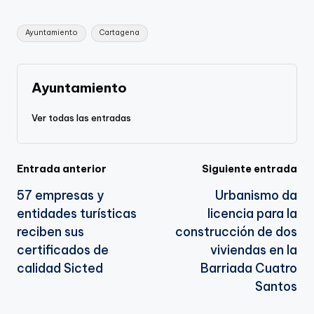
Li
b
a
A
e
Etiquetas:
Ayuntamiento
Cartagena
n
o
m
p
Tr
k
o
p
a
k
n
Ayuntamiento
sl
Ver todas las entradas
a
te
Navegación
Entrada anterior
Siguiente entrada
57 empresas y
Urbanismo da
de
entidades turísticas
licencia para la
entradas
reciben sus
construcción de dos
certificados de
viviendas en la
calidad Sicted
Barriada Cuatro
Santos