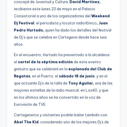
concejal de Juventud y Cultura,
David Martínez,
g
recibieron este lunes 23 de mayo en el Palacio
e
Consistorial a uno de los organizadores del
Weekend
n
Dj Festival
, el periodista y locutor radiofónico
, Juan
Pedro Hurtado,
quien ha dado los detalles del festival
a
de Dj´s que se celebra en Cartagena desde hace seis
años.
En el encuentro, Hurtado ha presentado a la alcaldesa
el
cartel de la séptima edición
de este evento
gratuito que se celebrará en la
explanada del Club de
Regatas
, en el Puerto, el
sábado 18 de junio
, y en el
que actuarán Dj’s de la talla de
Tony Aguilar,
una de las
mayores estrellas de la radio musical, en Los40, y que
en los últimos años se ha convertido en la voz de
Eurovisión de TVE.
Cartageneros y visitantes podrán bailar también con
Abel The Kid
, considerado uno de los mejores Dj’s de