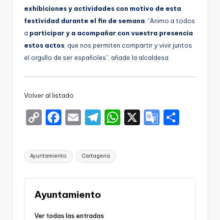
exhibiciones y actividades con motivo de esta
festividad durante el fin de semana
. “Animo a todos
a
participar y a acompañar con vuestra presencia
estos actos
, que nos permiten compartir y vivir juntos
el orgullo de ser españoles”, añade la alcaldesa.
Volver al listado
C
F
E
T
W
X
G
S
o
a
m
el
h
o
h
p
c
ai
e
a
o
ar
Etiquetas:
Ayuntamiento
Cartagena
y
e
l
gr
ts
gl
e
Li
b
a
A
e
n
o
m
p
Tr
Ayuntamiento
k
o
p
a
Ver todas las entradas