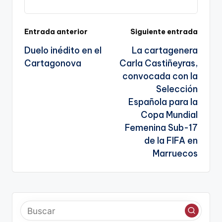
k
n
sl
Navegación
Entrada anterior
Siguiente entrada
a
Duelo inédito en el
La cartagenera
te
de
Cartagonova
Carla Castiñeyras,
entradas
convocada con la
Selección
Española para la
Copa Mundial
Femenina Sub-17
de la FIFA en
Marruecos