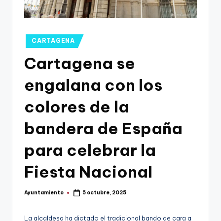
g
o
n
Publicado
CARTAGENA
o
en
Cartagena se
v
engalana con los
a
-
colores de la
F
bandera de España
C
para celebrar la
C
a
Fiesta Nacional
r
Ayuntamiento
5 octubre, 2025
t
Publicado
por
a
La alcaldesa ha dictado el tradicional bando de cara a