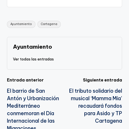
p
c
ai
e
a
o
ar
y
e
l
gr
ts
gl
e
Li
b
a
A
e
Etiquetas:
Ayuntamiento
Cartagena
n
o
m
p
Tr
k
o
p
a
k
n
Ayuntamiento
sl
Ver todas las entradas
a
te
Navegación
Entrada anterior
Siguiente entrada
El barrio de San
El tributo solidario del
de
Antón y Urbanización
musical ‘Mamma Mía’
entradas
Mediterráneo
recaudará fondos
conmemoran el Día
para Asido y TP
Internacional de las
Cartagena
Migraciones