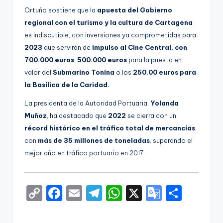
Ortuño sostiene que la
apuesta del Gobierno
regional con el turismo y la cultura de Cartagena
es indiscutible, con inversiones ya comprometidas para
2023
que servirán de
impulso al Cine Central, con
700.000 euros
;
500.000 euros
para la puesta en
valor del
Submarino Tonina
o los
250.00 euros para
la Basílica de la Caridad.
La presidenta de la Autoridad Portuaria,
Yolanda
Muñoz
, ha destacado que
2022
se cierra con un
récord histórico en el tráfico total de mercancías
,
con
más de 35 millones de toneladas
, superando el
mejor año en tráfico portuario en 2017.
C
F
E
T
W
X
G
S
o
a
m
el
h
o
h