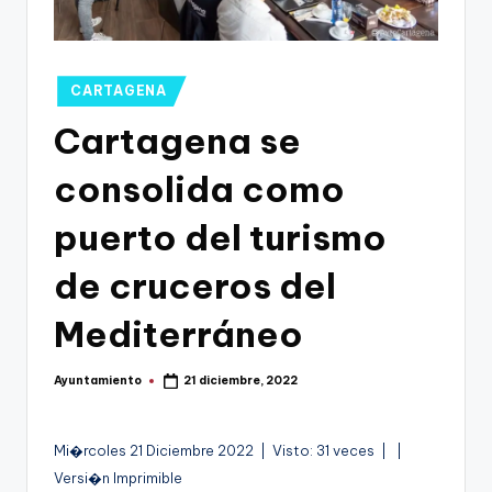
g
o
n
Publicado
CARTAGENA
o
en
Cartagena se
v
consolida como
a
-
puerto del turismo
F
de cruceros del
C
Mediterráneo
C
a
Ayuntamiento
21 diciembre, 2022
Publicado
r
por
t
A
Mi�rcoles 21 Diciembre 2022 | Visto: 31 veces |
|
a
u
Versi�n Imprimible