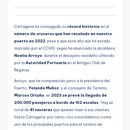
d
g
i
e
o
n
Cartagena ha conseguido su
récord histórico
en el
a
número de cruceros que han recalado en nuestro
puerto en 2022
, pese a que este año aún ha estado
marcado por el COVID, según ha anunciado la alcaldesa,
Noelia Arroyo
, durante el desayuno navideño ofrecido
por la
Autoridad Portuaria
en el Antiguo Club de
Regatas.
Arroyo, que ha comparecido junto a la presidenta del
Puerto,
Yolanda Muñoz
, y el consejero de Turismo,
Marcos Ortuño
, en
2023 se prevé la llegada de
200.000 pasajeros a bordo de 162 escalas
. “Hay un
total de
41 navieras
que quieren traer a sus clientes
hasta Cartagena, por tanto, nos consolidamos como
uno de los principales puertos para el turismo de