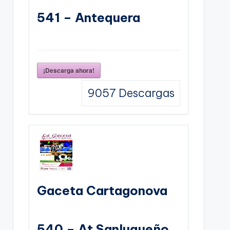
541 – Antequera
¡Descarga ahora!
9057
Descargas
Gaceta Cartagonova
540 – At Sanluqueño