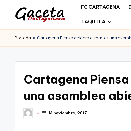
FC CARTAGENA
Saltar
TAQUILLA
G
Gaceta
al
a
Portada
»
Cartagena Piensa celebra el martes una asambl
Cartagonova,
contenido
c
La
e
Web
t
Cartagena Piensa 
que
a
te
una asamblea abie
C
informa
a
13 noviembre, 2017
Publicado
de
por
r
Cartagena,