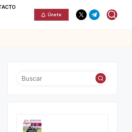
TACTO
Elemento
Elemento
Únete
del
del
menú
menú