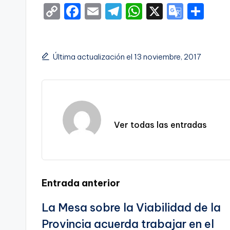
C
F
E
T
W
X
G
S
o
a
m
el
h
o
h
p
c
ai
e
a
o
ar
y
e
l
gr
ts
gl
e
Última actualización el 13 noviembre, 2017
Li
b
a
A
e
n
o
m
p
Tr
k
o
p
a
k
n
Ver todas las entradas
sl
a
te
Navegación
Entrada anterior
La Mesa sobre la Viabilidad de la
de
Provincia acuerda trabajar en el