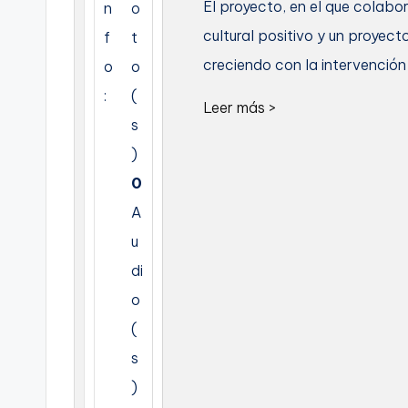
El proyecto, en el que colabo
n
o
C
cultural positivo y un proyect
f
t
creciendo con la intervención
o
o
a
:
(
r
Leer más >
s
t
)
a
0
A
g
u
e
di
n
o
(
a
s
)