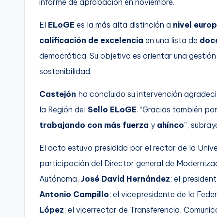
informe de aprobación en noviembre.
El
ELoGE
es la más alta distinción a
nivel euro
calificación de excelencia
en una lista de
doce
democrática. Su objetivo es orientar una gestión 
sostenibilidad.
Castejón
ha concluido su intervención agradec
la Región del
Sello ELoGE
. “Gracias también po
trabajando con más fuerza
y
ahínco
”, subray
El acto estuvo presidido por el rector de la Univ
participación del Director general de Moderniza
Autónoma,
José David Hernández
; el presiden
Antonio Campillo
; el vicepresidente de la Fede
López
; el vicerrector de Transferencia, Comunic