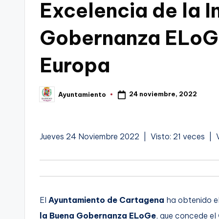
Excelencia de la I
C
Gobernanza ELoGe
a
r
Europa
t
24 noviembre, 2022
Ayuntamiento
a
Publicado
por
g
Jueves 24 Noviembre 2022 | Visto: 21 veces | 
e
n
a
El
Ayuntamiento de Cartagena
ha obtenido e
la Buena Gobernanza ELoGe
, que concede el