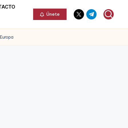
TACTO
Elemento
Elemento
Únete
del
del
menú
menú
 Europa