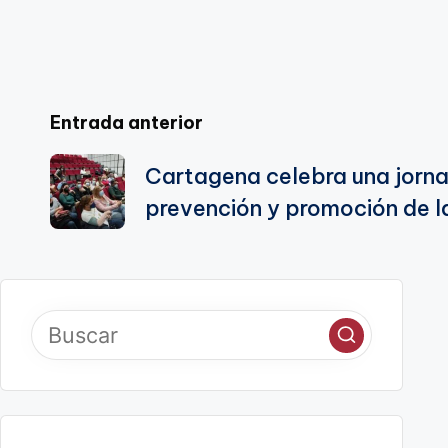
te
Navegación
Entrada anterior
de
Cartagena celebra una jorn
prevención y promoción de l
entradas