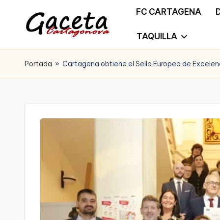
FC CARTAGENA
Saltar
TAQUILLA
G
Gaceta
al
a
Portada
»
Cartagena obtiene el Sello Europeo de Excelen
Cartagonova,
contenido
c
La
e
Web
t
que
a
te
C
informa
a
de
r
Cartagena,