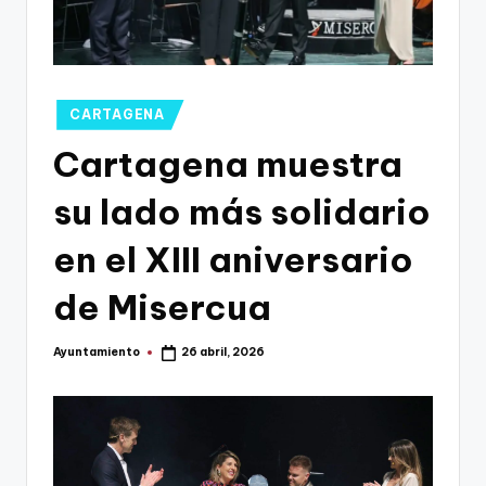
g
o
n
o
Publicado
CARTAGENA
en
v
Cartagena muestra
a
su lado más solidario
-
en el XIII aniversario
F
C
de Misercua
C
Ayuntamiento
26 abril, 2026
a
Publicado
por
r
t
a