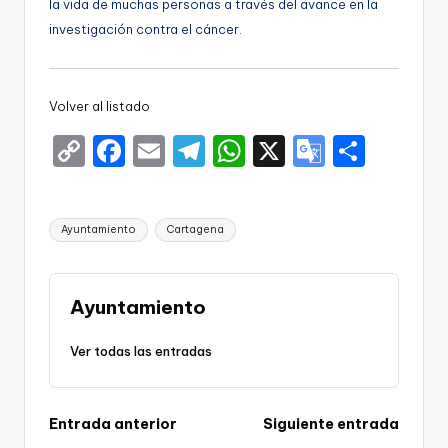
la vida de muchas personas a través del avance en la
investigación contra el cáncer.
Volver al listado
C
F
E
T
W
X
G
S
o
a
m
el
h
o
h
p
c
ai
e
a
o
ar
Etiquetas:
Ayuntamiento
Cartagena
y
e
l
gr
ts
gl
e
Li
b
a
A
e
n
o
m
p
Tr
Ayuntamiento
k
o
p
a
Ver todas las entradas
k
n
sl
Navegación
Entrada anterior
Siguiente entrada
a