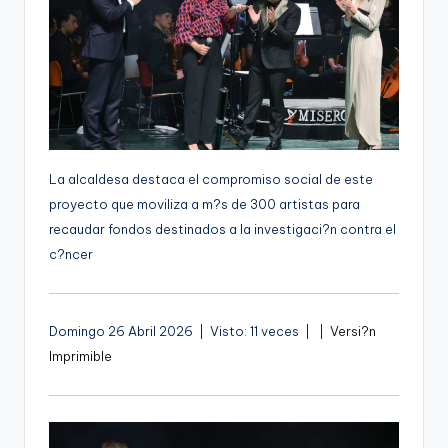
g
e
n
a
La alcaldesa destaca el compromiso social de este
proyecto que moviliza a m?s de 300 artistas para
recaudar fondos destinados a la investigaci?n contra el
c?ncer
A
Domingo 26 Abril 2026 | Visto: 11 veces |
|
Versi?n
u
Imprimible
d
i
o