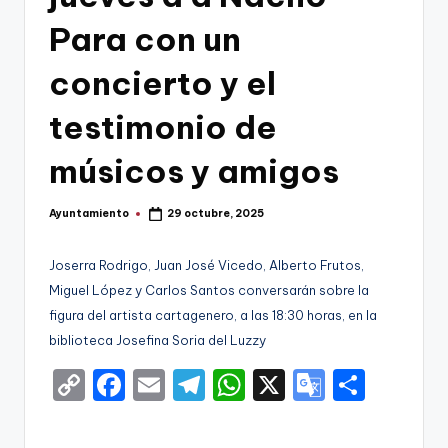
g
Para con un
o
n
concierto y el
o
testimonio de
v
músicos y amigos
a
-
Ayuntamiento
29 octubre, 2025
Publicado
F
por
C
Joserra Rodrigo, Juan José Vicedo, Alberto Frutos,
Miguel López y Carlos Santos conversarán sobre la
C
figura del artista cartagenero, a las 18:30 horas, en la
a
biblioteca Josefina Soria del Luzzy
r
C
F
E
T
W
X
G
S
t
o
a
m
el
h
o
h
a