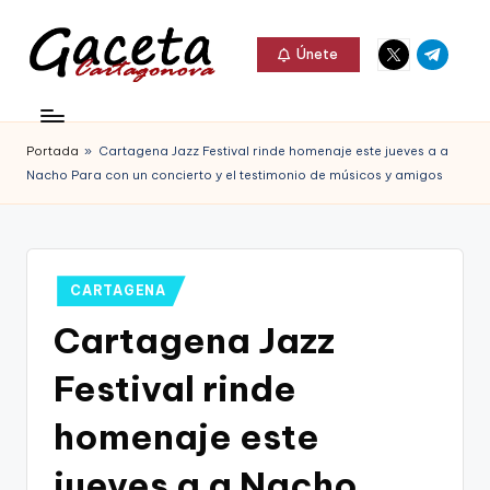
Elemento
Elemento
Saltar
Únete
del
del
al
G
menú
menú
Gaceta
contenido
a
Cartagonova,
Portada
»
Cartagena Jazz Festival rinde homenaje este jueves a a
c
La
Nacho Para con un concierto y el testimonio de músicos y amigos
e
Web
t
que
a
te
Publicado
CARTAGENA
C
en
informa
Cartagena Jazz
a
de
Festival rinde
r
Cartagena,
t
homenaje este
FC
a
jueves a a Nacho
Cartagena,