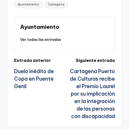
p
c
ai
e
a
o
ar
Etiquetas:
g
Ayuntamiento
Cartagena
y
e
l
gr
ts
gl
e
e
Li
b
a
A
e
n
n
o
m
p
Tr
Ayuntamiento
a
k
o
p
a
Ver todas las entradas
k
n
sl
Navegación
Entrada anterior
Siguiente entrada
a
Duelo inédito de
Cartagena Puerto
te
de
Copa en Puente
de Culturas recibe
entradas
Genil
el Premio Laurel
por su implicación
en la integración
de las personas
con discapacidad