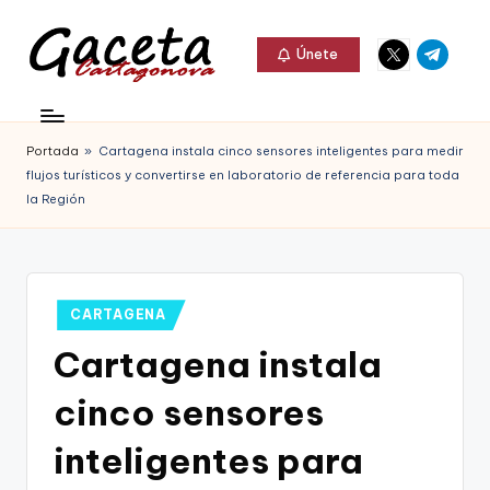
Elemento
Elemento
Saltar
Únete
del
del
al
G
menú
menú
Gaceta
contenido
a
Cartagonova,
Portada
»
Cartagena instala cinco sensores inteligentes para medir
c
La
flujos turísticos y convertirse en laboratorio de referencia para toda
e
la Región
Web
t
que
a
te
C
Publicado
CARTAGENA
informa
en
a
Cartagena instala
de
r
Cartagena,
cinco sensores
t
FC
inteligentes para
a
Cartagena,