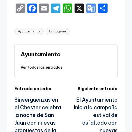
g
C
F
E
T
W
X
G
S
e
o
a
m
el
h
o
h
n
p
c
ai
e
a
o
ar
Etiquetas:
Ayuntamiento
Cartagena
a
y
e
l
gr
ts
gl
e
Li
b
a
A
e
n
o
m
p
Tr
Ayuntamiento
k
o
p
a
Ver todas las entradas
k
n
sl
Navegación
Entrada anterior
Siguiente entrada
a
Sinvergüenzas en
El Ayuntamiento
te
de
el Chester celebra
inicia la campaña
entradas
la noche de San
estival de
Juan con nuevas
asfaltado con
propuestas de la
nuevas