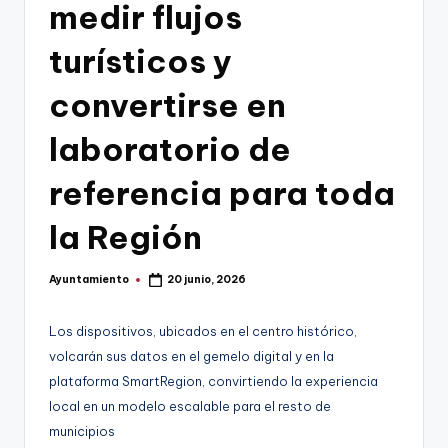
g
medir flujos
o
turísticos y
n
convertirse en
o
v
laboratorio de
a
referencia para toda
-
la Región
F
C
Ayuntamiento
20 junio, 2026
Publicado
C
por
a
Los dispositivos, ubicados en el centro histórico,
volcarán sus datos en el gemelo digital y en la
r
plataforma SmartRegion, convirtiendo la experiencia
t
local en un modelo escalable para el resto de
a
municipios