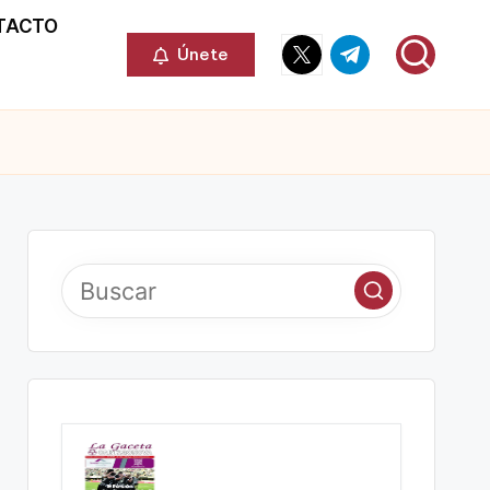
TACTO
Elemento
Elemento
Únete
del
del
menú
menú