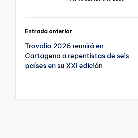
a
C
te
a
Navegación
Entrada anterior
r
Trovalia 2026 reunirá en
de
t
Cartagena a repentistas de seis
entradas
a
países en su XXI edición
g
e
n
a