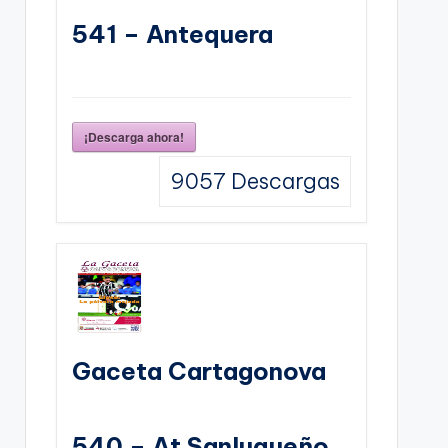
541 – Antequera
¡Descarga ahora!
9057
Descargas
Gaceta Cartagonova
540 – At Sanluqueño