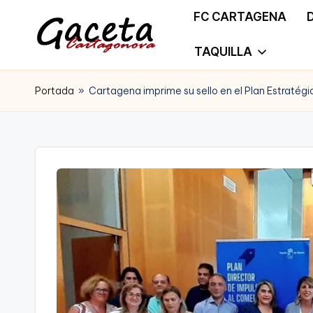
FC CARTAGENA
Saltar
TAQUILLA
G
Gaceta
al
a
Portada
»
Cartagena imprime su sello en el Plan Estratég
Cartagonova,
contenido
c
La
e
Web
t
que
a
te
C
informa
a
de
r
Cartagena,