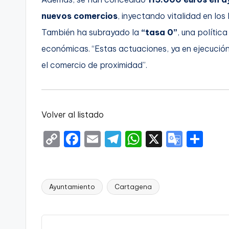
nuevos comercios
, inyectando vitalidad en los
También ha subrayado la
“tasa 0”
, una política
económicas. “Estas actuaciones, ya en ejecución
el comercio de proximidad”.
Volver al listado
C
F
E
T
W
X
G
S
o
a
m
el
h
o
h
p
c
ai
e
a
o
ar
y
e
l
gr
ts
gl
e
Ayuntamiento
Cartagena
Etiquetas:
Li
b
a
A
e
n
o
m
p
Tr