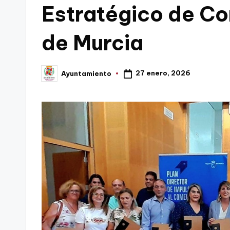
Estratégico de Co
C
de Murcia
a
r
27 enero, 2026
Ayuntamiento
Publicado
t
por
a
g
e
n
a