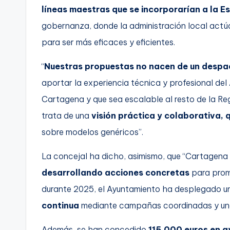
líneas maestras que se incorporarían a la E
gobernanza, donde la administración local actú
para ser más eficaces y eficientes.
“
Nuestras propuestas no nacen de un despach
aportar la experiencia técnica y profesional de
Cartagena y que sea escalable al resto de la Reg
trata de una
visión práctica y colaborativa, q
sobre modelos genéricos”.
La concejal ha dicho, asimismo, que “Cartagena no
desarrollando acciones concretas
para prom
durante 2025, el Ayuntamiento ha desplegado 
continua
mediante campañas coordinadas y una 
Además, se han concedido
115.000 euros en 