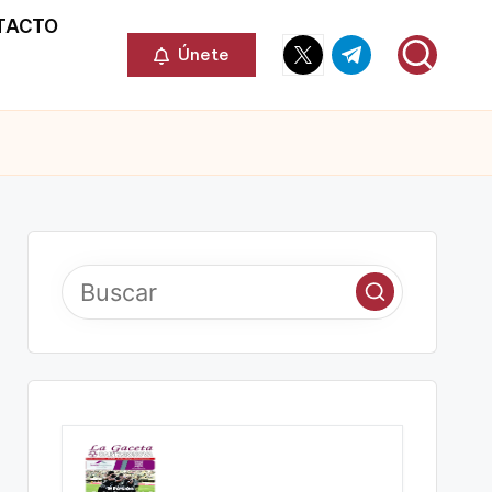
TACTO
Elemento
Elemento
Únete
del
del
menú
menú