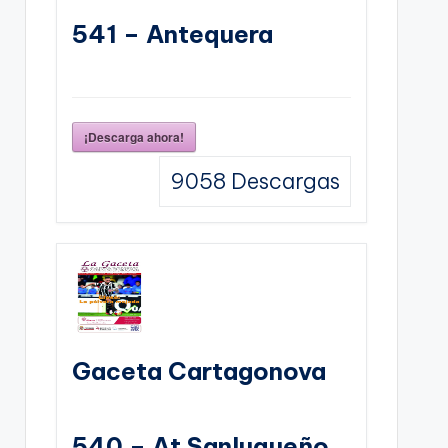
541 – Antequera
¡Descarga ahora!
9058
Descargas
Gaceta Cartagonova
540 – At Sanluqueño