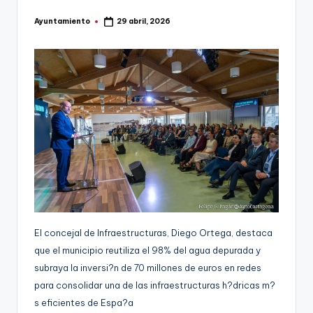
g
Ayuntamiento
29 abril, 2026
Publicado
e
por
n
a
El concejal de Infraestructuras, Diego Ortega, destaca
que el municipio reutiliza el 98% del agua depurada y
subraya la inversi?n de 70 millones de euros en redes
para consolidar una de las infraestructuras h?dricas m?
s eficientes de Espa?a