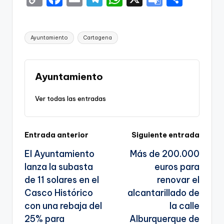
o
a
m
el
h
o
h
p
c
ai
e
a
o
ar
Etiquetas:
Ayuntamiento
Cartagena
y
e
l
gr
ts
gl
e
Li
b
a
A
e
n
o
m
p
Tr
Ayuntamiento
k
o
p
a
Ver todas las entradas
k
n
sl
Navegación
Entrada anterior
Siguiente entrada
a
El Ayuntamiento
Más de 200.000
te
de
lanza la subasta
euros para
entradas
de 11 solares en el
renovar el
Casco Histórico
alcantarillado de
con una rebaja del
la calle
25% para
Alburquerque de