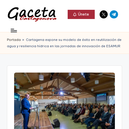
Elemento
Elemento
Saltar
Únete
del
del
al
G
menú
menú
Gaceta
contenido
a
Cartagonova,
Portada
»
Cartagena expone su modelo de éxito en reutilización de
c
La
agua y resiliencia hídrica en las jornadas de innovación de ESAMUR
e
Web
t
que
a
te
C
informa
a
de
r
Cartagena,
t
FC
a
Cartagena,