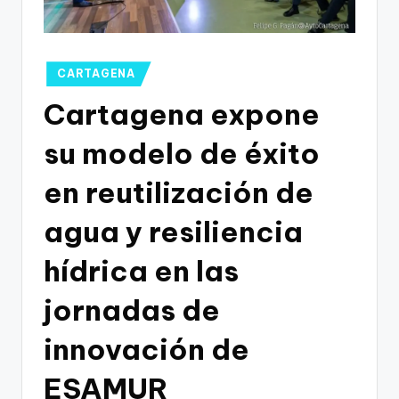
g
o
n
Publicado
CARTAGENA
o
en
Cartagena expone
v
su modelo de éxito
a
-
en reutilización de
F
agua y resiliencia
C
hídrica en las
C
a
jornadas de
r
innovación de
t
ESAMUR
a