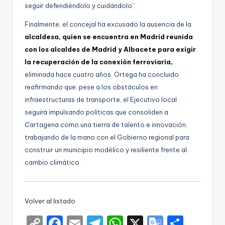
seguir defendiéndolo y cuidándolo”.
Finalmente, el concejal ha excusado la ausencia de la
alcaldesa, quien se encuentra en Madrid reunida
con los alcaldes de Madrid y Albacete para exigir
la recuperación de la conexión ferroviaria,
eliminada hace cuatro años. Ortega ha concluido
reafirmando que, pese a los obstáculos en
infraestructuras de transporte, el Ejecutivo local
seguirá impulsando políticas que consoliden a
Cartagena como una tierra de talento e innovación,
trabajando de la mano con el Gobierno regional para
construir un municipio modélico y resiliente frente al
cambio climático.
Volver al listado
C
F
E
T
W
X
G
S