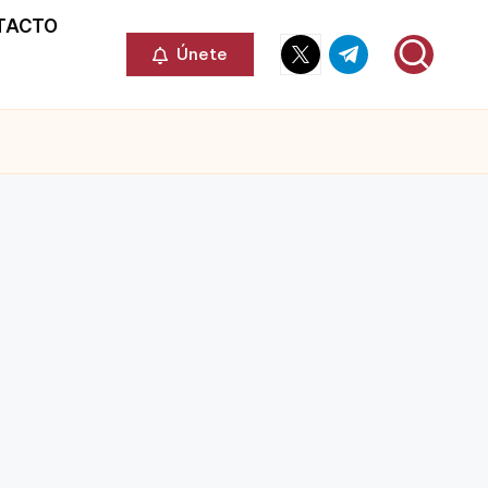
TACTO
Elemento
Elemento
Únete
del
del
menú
menú