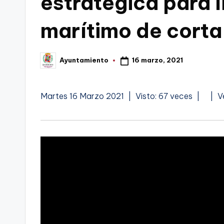
estratégica para l
C
marítimo de corta
a
r
16 marzo, 2021
Ayuntamiento
Publicado
por
t
V
A
Martes 16 Marzo 2021 | Visto: 67 veces |
| V
a
�
u
g
d
d
e
e
i
o
o
n
a