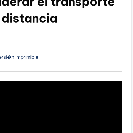
iderar el transporte
 distancia
ersi�n Imprimible