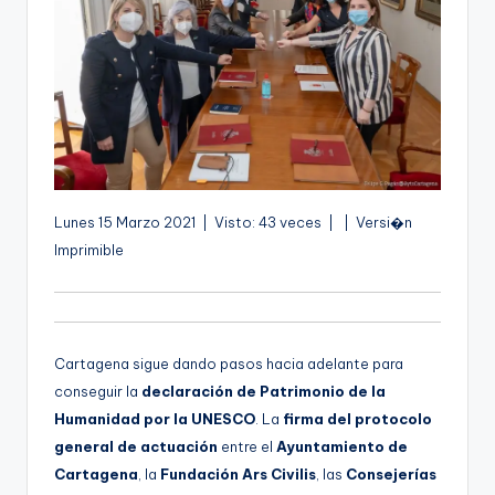
g
e
n
a
A
Lunes 15 Marzo 2021 | Visto: 43 veces |
| Versi�n
u
Imprimible
d
i
o
Cartagena sigue dando pasos hacia adelante para
conseguir la
declaración de Patrimonio de la
Humanidad por la UNESCO
. La
firma del protocolo
general de actuación
entre el
Ayuntamiento de
Cartagena
, la
Fundación Ars Civilis
, las
Consejerías