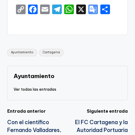
C
F
E
T
W
X
G
S
o
a
m
el
h
o
h
p
c
ai
e
a
o
ar
y
e
l
gr
ts
gl
e
Li
b
a
A
e
Etiquetas:
Ayuntamiento
Cartagena
n
o
m
p
Tr
k
o
p
a
k
n
Ayuntamiento
sl
Ver todas las entradas
a
te
Navegación
Entrada anterior
Siguiente entrada
Con el científico
El FC Cartagena y la
de
Fernando Valladares,
Autoridad Portuaria