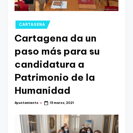
g
o
n
Publicado
CARTAGENA
o
en
Cartagena da un
v
paso más para su
a
-
candidatura a
F
Patrimonio de la
C
Humanidad
C
a
Ayuntamiento
15 marzo, 2021
Publicado
r
por
t
a