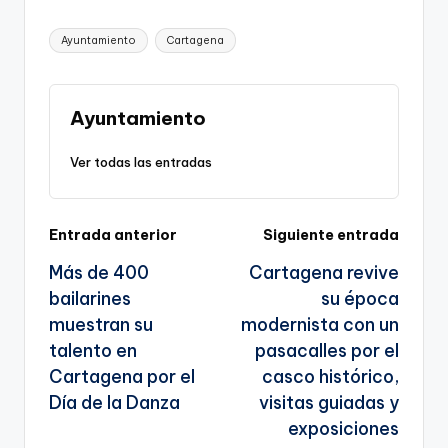
p
c
ai
e
a
o
ar
Etiquetas:
Ayuntamiento
Cartagena
y
e
l
gr
ts
gl
e
Li
b
a
A
e
n
o
m
p
Tr
Ayuntamiento
k
o
p
a
Ver todas las entradas
k
n
sl
Navegación
Entrada anterior
Siguiente entrada
a
Más de 400
Cartagena revive
te
de
bailarines
su época
entradas
muestran su
modernista con un
talento en
pasacalles por el
Cartagena por el
casco histórico,
Día de la Danza
visitas guiadas y
exposiciones