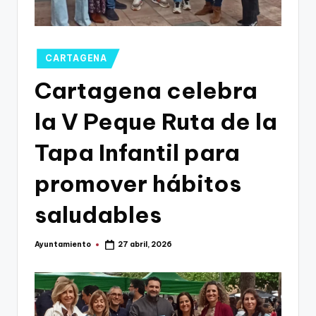
g
o
n
Publicado
CARTAGENA
o
en
Cartagena celebra
v
la V Peque Ruta de la
a
-
Tapa Infantil para
F
promover hábitos
C
saludables
C
a
Ayuntamiento
27 abril, 2026
Publicado
r
por
t
a