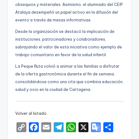
obsequios y materiales. Asimismo, el alumnado del CEIP
Atalaya desempeñó un papel activo en la difusión del
evento a través de mesas informativas.
Desde la organización se destacó la implicación de
instituciones, patrocinadores y colaboradores,
subrayando el valor de esta iniciativa como ejemplo de
trabajo comunitario en favor de la salud infantil.
La Peque Ruta volvió a animar a las familias a disfrutar
de la oferta gastronómica durante el fin de semana,
consolidándose como una cita que combina educación,
salud y ocio en la ciudad de Cartagena.
Volver al listado
C
F
E
T
W
X
G
S
o
a
m
el
h
o
h