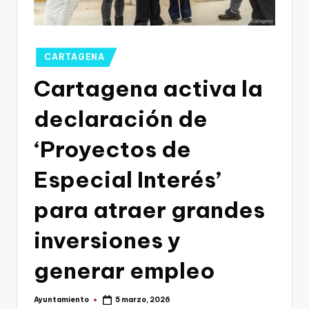
g
o
n
Publicado
CARTAGENA
o
en
Cartagena activa la
v
declaración de
a
-
‘Proyectos de
F
Especial Interés’
C
para atraer grandes
C
a
inversiones y
r
generar empleo
t
a
Ayuntamiento
5 marzo, 2026
Publicado