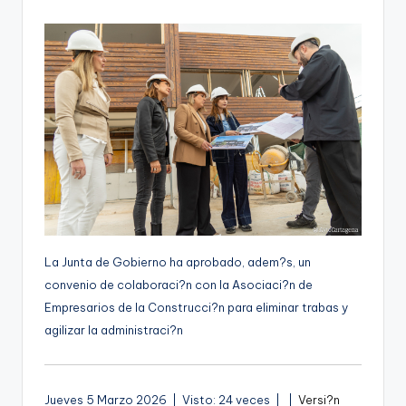
por
g
e
n
a
La Junta de Gobierno ha aprobado, adem?s, un
convenio de colaboraci?n con la Asociaci?n de
Empresarios de la Construcci?n para eliminar trabas y
agilizar la administraci?n
A
Jueves 5 Marzo 2026 | Visto: 24 veces |
|
Versi?n