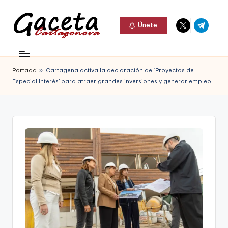
Elemento
Elemento
Saltar
Únete
del
del
al
G
menú
menú
Gaceta
contenido
a
Cartagonova,
Portada
»
Cartagena activa la declaración de ‘Proyectos de
c
La
Especial Interés’ para atraer grandes inversiones y generar empleo
e
Web
t
que
a
te
C
informa
a
de
r
Cartagena,
t
FC
a
Cartagena,