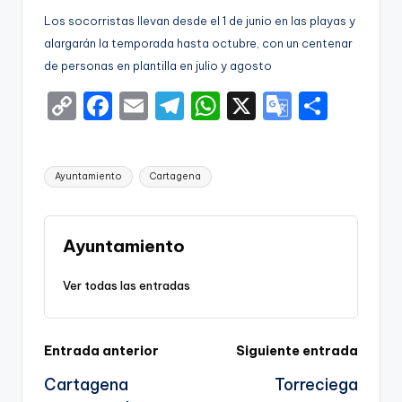
g
Los socorristas llevan desde el 1 de junio en las playas y
o
alargarán la temporada hasta octubre, con un centenar
n
de personas en plantilla en julio y agosto
o
C
F
E
T
W
X
G
S
v
o
a
m
el
h
o
h
a
p
c
ai
e
a
o
ar
Etiquetas:
-
Ayuntamiento
Cartagena
y
e
l
gr
ts
gl
e
F
Li
b
a
A
e
C
n
o
m
p
Tr
Ayuntamiento
C
k
o
p
a
Ver todas las entradas
a
k
n
r
sl
Navegación
Entrada anterior
Siguiente entrada
a
t
Cartagena
Torreciega
te
de
a