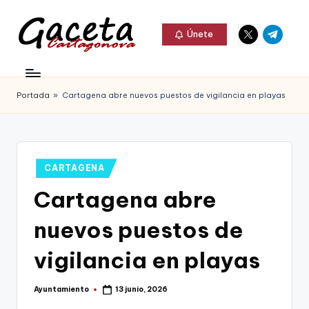
Elemento
Elemento
Saltar
Únete
del
del
al
G
menú
menú
Gaceta
contenido
a
Cartagonova,
Portada
»
Cartagena abre nuevos puestos de vigilancia en playas
c
La
e
Web
t
que
Publicado
CARTAGENA
a
te
en
Cartagena abre
C
informa
a
nuevos puestos de
de
r
Cartagena,
vigilancia en playas
t
FC
a
Ayuntamiento
13 junio, 2026
Publicado
Cartagena,
por