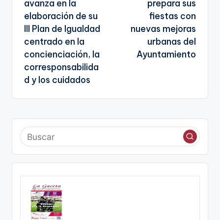
avanza en la
prepara sus
g
entradas
elaboración de su
fiestas con
e
III Plan de Igualdad
nuevas mejoras
n
centrado en la
urbanas del
concienciación, la
Ayuntamiento
a
corresponsabilida
d y los cuidados