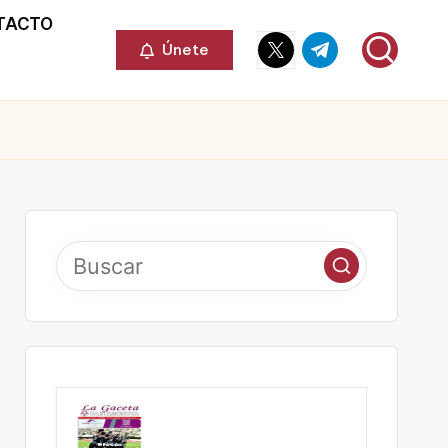
TACTO
Elemento
Elemento
Únete
del
del
menú
menú