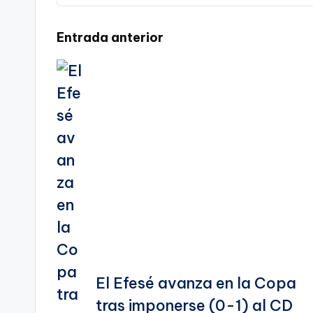
te
Navegación
Entrada anterior
de
entradas
El Efesé avanza en la Copa
tras imponerse (0-1) al CD