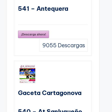
541 – Antequera
¡Descarga ahora!
9055
Descargas
Gaceta Cartagonova
540 – At Sanluqueño