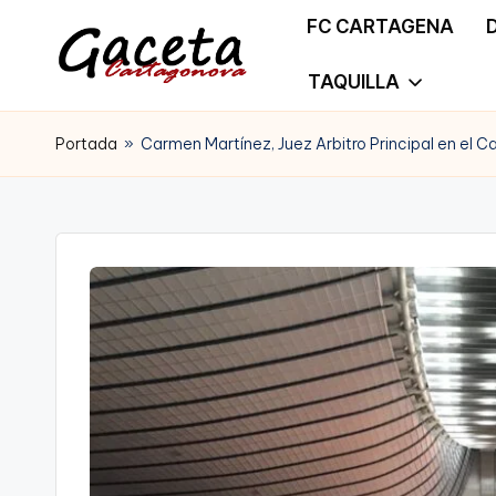
FC CARTAGENA
Saltar
TAQUILLA
G
Gaceta
al
a
Portada
»
Carmen Martínez, Juez Arbitro Principal en e
Cartagonova,
contenido
c
La
e
Web
t
que
a
te
C
informa
a
de
r
Cartagena,