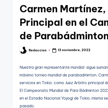
en
Carmen Martínez, 
C
a
Principal en el C
r
de Parabádminton
t
a
13 noviembre, 2022
Redaccion
Publicado
por
g
Nuestra gran representante mundial sigue sumand
e
máximo torneo mundial de parabadminton, Carmen
n
servicios en Tokio, como Juez Arbitro principal d
a
El Campeonato Mundial de Para Bádminton 2022 l
en el Estadio Nacional Yoyogi de Tokio, misma s
pasado.