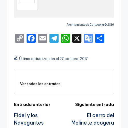
Ayuntamiento de Cartagena © 2016
C
F
E
T
W
X
G
S
o
a
m
el
h
o
h
p
c
ai
e
a
o
ar
Última actualización el 27 octubre, 2017
y
e
l
gr
ts
gl
e
Li
b
a
A
e
n
o
m
p
Tr
Ver todas las entradas
k
o
p
a
k
n
Navegación
Entrada anterior
Siguiente entrada
sl
Fidel y los
El cerro del
de
a
Navegantes
Molinete acogera