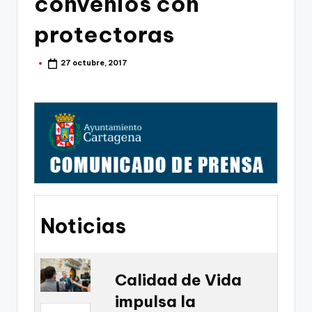
convenios con
g
o
protectoras
n
27 octubre, 2017
Publicado
o
por
v
a
-
F
C
C
Noticias
a
r
t
Calidad de Vida
impulsa la
a