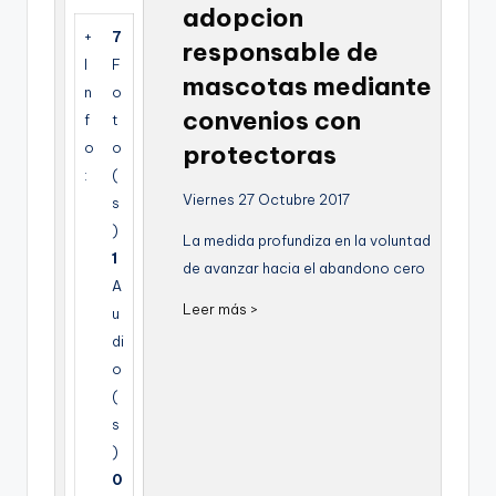
adopcion
g
+
7
responsable de
e
I
F
mascotas mediante
n
n
o
convenios con
f
t
a
o
o
protectoras
:
(
Viernes 27 Octubre 2017
s
)
La medida profundiza en la voluntad
1
de avanzar hacia el abandono cero
A
Leer más >
u
di
o
(
s
)
0