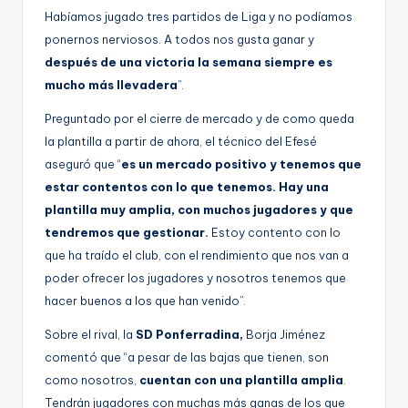
g
Habíamos jugado tres partidos de Liga y no podíamos
ponernos nerviosos. A todos nos gusta ganar y
e
después de una victoria la semana siempre es
n
mucho más llevadera
”.
a
Preguntado por el cierre de mercado y de como queda
la plantilla a partir de ahora, el técnico del Efesé
aseguró que “
es un mercado positivo y tenemos que
estar contentos con lo que tenemos. Hay una
plantilla muy amplia, con muchos jugadores y que
tendremos que gestionar.
Estoy contento con lo
que ha traído el club, con el rendimiento que nos van a
poder ofrecer los jugadores y nosotros tenemos que
hacer buenos a los que han venido”.
Sobre el rival, la
SD Ponferradina,
Borja Jiménez
comentó que “a pesar de las bajas que tienen, son
como nosotros,
cuentan con una plantilla amplia
.
Tendrán jugadores con muchas más ganas de los que