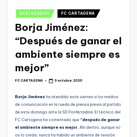
g
o
Publicado
DESTACADOS
FC CARTAGENA
en
n
Borja Jiménez:
o
“Después de ganar el
v
a
ambiente siempre es
-
mejor”
F
C
FC CARTAGENA
9 octubre, 2020
Publicado
por
C
Borja Jiménez
ha atendido este viernes a los medios
a
de comunicación en la rueda de prensa previa al partido
r
de este domingo ante la SD Ponferradina. El técnico del
FC Cartagena ha comentado que
“después de ganar
t
el ambiente siempre es mejor.
Ahí dentro, aunque no
a
os lo creáis, nunca ha habido un ambiente de tensión.