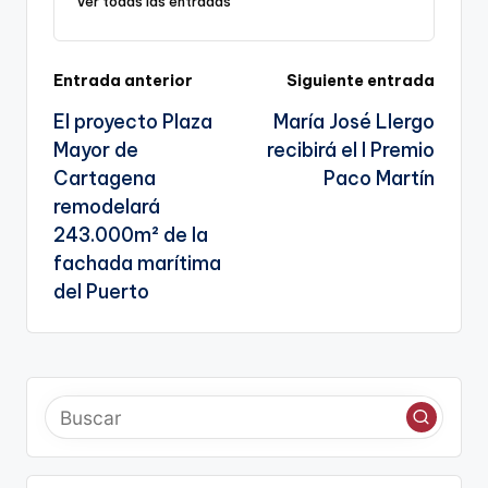
Ver todas las entradas
sl
a
Navegación
Entrada anterior
Siguiente entrada
te
El proyecto Plaza
María José Llergo
de
Mayor de
recibirá el I Premio
entradas
Cartagena
Paco Martín
remodelará
243.000m² de la
fachada marítima
del Puerto