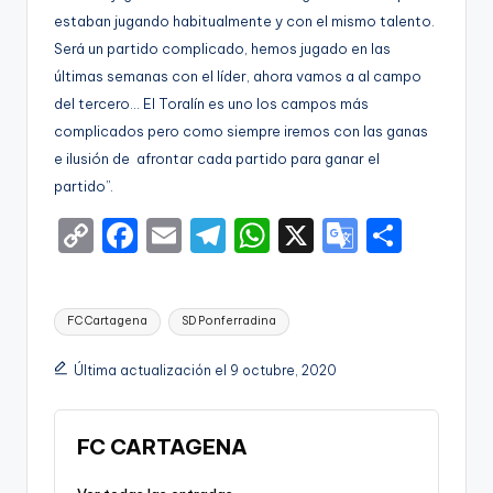
estaban jugando habitualmente y con el mismo talento.
Será un partido complicado, hemos jugado en las
últimas semanas con el líder, ahora vamos a al campo
del tercero… El Toralín es uno los campos más
complicados pero como siempre iremos con las ganas
e ilusión de afrontar cada partido para ganar el
partido”.
C
F
E
T
W
X
G
S
o
a
m
el
h
o
h
p
c
ai
e
a
o
ar
Etiquetas:
FC Cartagena
SD Ponferradina
y
e
l
gr
ts
gl
e
Li
b
a
A
e
Última actualización el 9 octubre, 2020
n
o
m
p
Tr
k
o
p
a
FC CARTAGENA
k
n