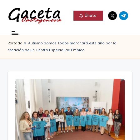
Elemento
Elemento
Saltar
Únete
del
del
al
G
menú
menú
Gaceta
contenido
a
Cartagonova,
Portada
»
Autismo Somos Todos marchará este año por la
c
La
creación de un Centro Especial de Empleo
e
Web
t
que
a
te
C
informa
a
de
r
Cartagena,
t
FC
a
Cartagena,