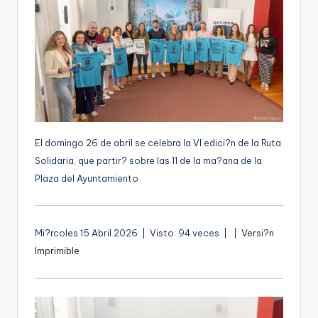
g
e
n
a
El domingo 26 de abril se celebra la VI edici?n de la Ruta
Solidaria, que partir? sobre las 11 de la ma?ana de la
Plaza del Ayuntamiento
A
Mi?rcoles 15 Abril 2026 | Visto: 94 veces |
|
Versi?n
u
Imprimible
d
i
o