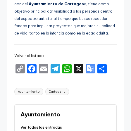
con del
Ayuntamiento de Cartagen
a, tiene como
objetivo principal dar visibilidad a las personas dentro
del espectro autista, al tiempo que busca recaudar
fondos para impulsar proyectos que mejoren su calidad
de vida, tanto en la infancia como en la edad adulta.
Volver al listado
C
F
E
T
W
X
G
S
o
a
m
el
h
o
h
p
c
ai
e
a
o
ar
Etiquetas:
Ayuntamiento
Cartagena
y
e
l
gr
ts
gl
e
Li
b
a
A
e
n
o
m
p
Tr
Ayuntamiento
k
o
p
a
Ver todas las entradas