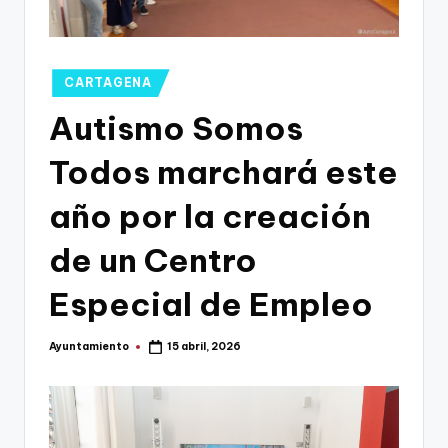
g
o
n
Publicado
CARTAGENA
o
en
Autismo Somos
v
Todos marchará este
a
-
año por la creación
F
de un Centro
C
Especial de Empleo
C
a
Ayuntamiento
15 abril, 2026
Publicado
r
por
t
a