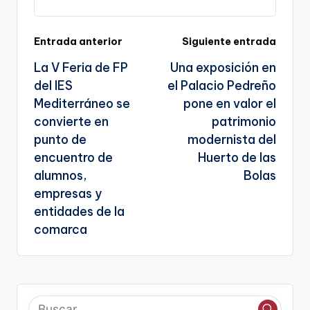
k
n
sl
Navegación
Entrada anterior
Siguiente entrada
a
La V Feria de FP
Una exposición en
te
de
del IES
el Palacio Pedreño
entradas
Mediterráneo se
pone en valor el
convierte en
patrimonio
punto de
modernista del
encuentro de
Huerto de las
alumnos,
Bolas
empresas y
entidades de la
comarca