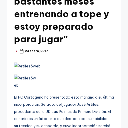
bastantes meses
g
o
entrenando a tope y
n
estoy preparado
o
para jugar”
v
a
23 enero, 2017
Publicado
por
-
F
C
C
a
El FC Cartagena ha presentado esta mañana a su última
r
incorporación. Se trata del jugador José Artiles,
procedente de la UD Las Palmas de Primera División. El
t
canario es un futbolista que destaca por su habilidad,
a
su técnica y su desborde, y cuya incorporación servirá