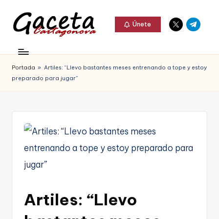
Elemento
Elemento
Saltar
Únete
del
del
al
G
menú
menú
Gaceta
contenido
a
Cartagonova,
Portada
»
Artiles: “Llevo bastantes meses entrenando a tope y estoy
c
La
preparado para jugar”
e
Web
t
que
a
te
C
informa
a
de
r
Cartagena,
t
Artiles: “Llevo
FC
a
Cartagena,