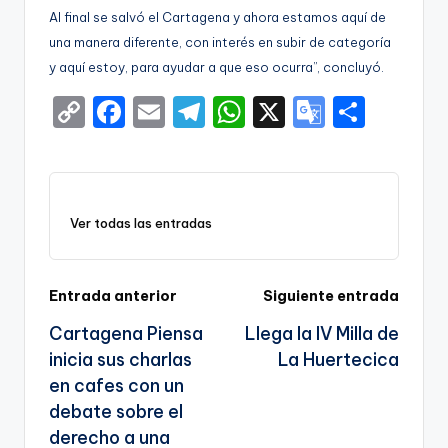
Al final se salvó el Cartagena y ahora estamos aquí de
una manera diferente, con interés en subir de categoría
y aquí estoy, para ayudar a que eso ocurra”, concluyó.
C
F
E
T
W
X
G
S
o
a
m
el
h
o
h
p
c
ai
e
a
o
ar
y
e
l
gr
ts
gl
e
Ver todas las entradas
Li
b
a
A
e
n
o
m
p
Tr
k
o
p
a
Navegación
Entrada anterior
Siguiente entrada
k
n
Cartagena Piensa
Llega la IV Milla de
de
sl
inicia sus charlas
La Huertecica
entradas
en cafes con un
a
debate sobre el
te
derecho a una