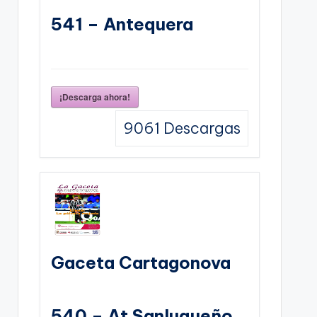
541 – Antequera
¡Descarga ahora!
9061
Descargas
Gaceta Cartagonova
540 – At Sanluqueño