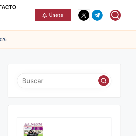
TACTO
Elemento
Elemento
Únete
del
del
menú
menú
2026