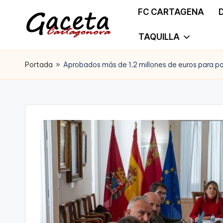
FC CARTAGENA
Saltar
TAQUILLA
G
Gaceta
al
a
Portada
»
Aprobados más de 1,2 millones de euros para po
Cartagonova,
contenido
c
La
e
Web
t
que
a
te
C
informa
a
de
r
Cartagena,