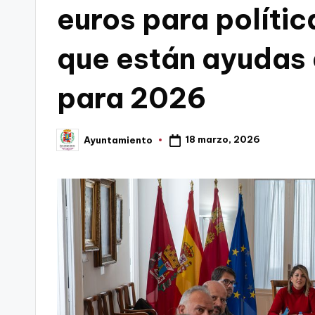
euros para polític
C
que están ayudas 
a
r
para 2026
t
a
18 marzo, 2026
Ayuntamiento
Publicado
por
g
e
n
a