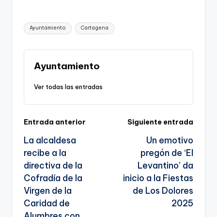
o
a
m
el
h
o
h
p
c
ai
e
a
o
ar
Etiquetas:
Ayuntamiento
Cartagena
y
e
l
gr
ts
gl
e
Li
b
a
A
e
n
o
m
p
Tr
Ayuntamiento
k
o
p
a
Ver todas las entradas
k
n
sl
Navegación
Entrada anterior
Siguiente entrada
a
La alcaldesa
Un emotivo
te
de
recibe a la
pregón de ‘El
entradas
directiva de la
Levantino’ da
Cofradía de la
inicio a la Fiestas
Virgen de la
de Los Dolores
Caridad de
2025
Alumbres con