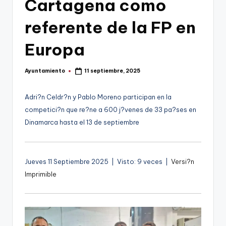
Cartagena como
g
referente de la FP en
e
n
Europa
a
Ayuntamiento
11 septiembre, 2025
Publicado
por
Adri?n Celdr?n y Pablo Moreno participan en la
competici?n que re?ne a 600 j?venes de 33 pa?ses en
Dinamarca hasta el 13 de septiembre
Jueves 11 Septiembre 2025 | Visto: 9 veces |
Versi?n
Imprimible