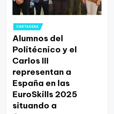
g
o
n
o
Publicado
CARTAGENA
en
v
Alumnos del
a
Politécnico y el
-
Carlos III
F
C
representan a
C
España en las
a
EuroSkills 2025
r
t
situando a
a