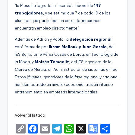
“la Mesa ha logrado la inserción laboral de
147
trabajadores,
y se estima que 7 de cada 10 de los
alumnos que participan en estas formaciones
encuentran empleo directamente”.
Además de Adrián y Pablo, la
delegación regional
está formada por
Ikram Mellouk y Juan García,
del
IES Bartolomé Pérez Casas de Lorca, en Tecnología de
la Moda, y
Moisés Tamaalit,
del IES Ingeniero de la
Cierva de Murcia, en Administración de sistemas en red.
Estos jóvenes, ganadores de la fase regional y nacional,
han demostrado un nivel excepcional tras un intenso
entrenamiento en empresas internacionales.
Volver al listado
C
F
E
T
W
X
G
S