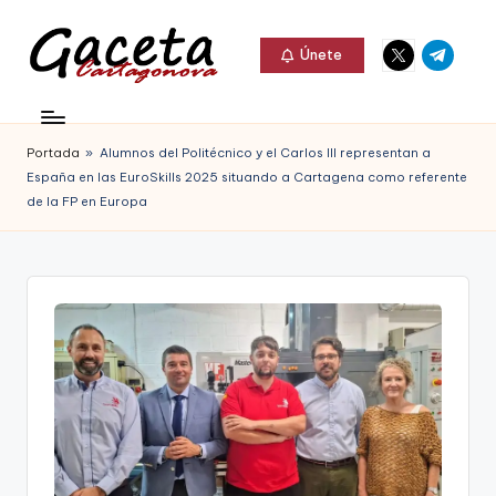
Elemento
Elemento
Saltar
Únete
del
del
al
G
menú
menú
Gaceta
contenido
a
Cartagonova,
Portada
»
Alumnos del Politécnico y el Carlos III representan a
c
La
España en las EuroSkills 2025 situando a Cartagena como referente
e
de la FP en Europa
Web
t
que
a
te
C
informa
a
de
r
Cartagena,
t
FC
a
Cartagena,