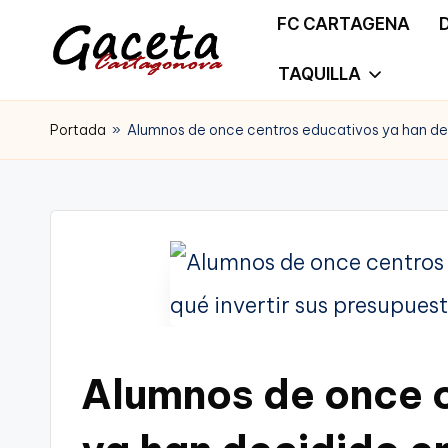
FC CARTAGENA
Saltar
TAQUILLA
G
Gaceta
al
a
Portada
»
Alumnos de once centros educativos ya han deci
Cartagonova,
contenido
c
La
e
Web
t
que
a
te
C
informa
Alumnos de once 
a
de
r
Cartagena,