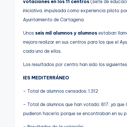
votaciones en los 11 centros
(siete de educaci
C
iniciativa, impulsada como experiencia piloto po
Ayuntamiento de Cartagena.
a
r
Unos
seis mil alumnos y alumnos
estaban llama
mejora realizar en sus centros para los que el Ay
t
cada uno de ellos.
a
Los resultados por centro han sido los siguientes
g
IES MEDITERRÁNEO
e
– Total de alumnos censados: 1.312
n
a
– Total de alumnos que han votado: 817, ya que 
pudieron hacerlo porque se encontraban en su p
– Resultados de la votación: