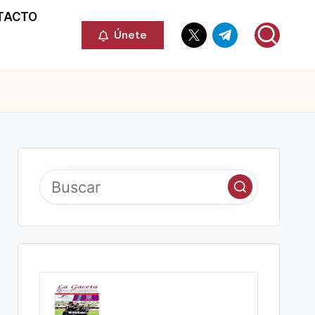
TACTO
Elemento
Elemento
Únete
del
del
menú
menú