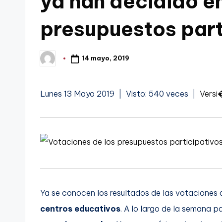
ya han decidido en
t
FC
presupuestos part
a
Cartagena,
g
14 mayo, 2019
Publicado
por
o
n
Lunes 13 Mayo 2019 | Visto: 540 veces |
Versi
o
v
a
-
Ya se conocen los resultados de las votaciones 
F
centros educativos
. A lo largo de la semana 
C