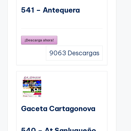
541 – Antequera
¡Descarga ahora!
9063
Descargas
Gaceta Cartagonova
540 – At Sanluqueño