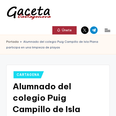
Saltar
al
G
Gaceta
Elemento
Elemento
contenido
a
Únete
Cartagonova,
del
del
c
menú
menú
La
Portada
»
Alumnado del colegio Puig Campillo de Isla Plana
e
participa en una limpieza de playas
Web
t
que
a
te
C
Publicado
CARTAGENA
informa
en
a
Alumnado del
de
r
Cartagena,
colegio Puig
t
FC
Campillo de Isla
a
Cartagena,