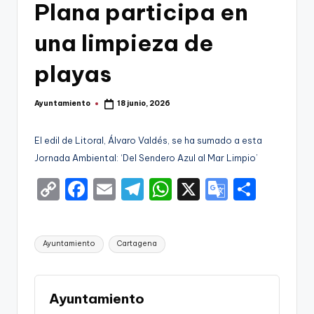
g
Plana participa en
o
una limpieza de
n
playas
o
v
Ayuntamiento
18 junio, 2026
Publicado
a
por
-
El edil de Litoral, Álvaro Valdés, se ha sumado a esta
Jornada Ambiental: ‘Del Sendero Azul al Mar Limpio’
F
C
F
E
T
W
X
G
S
C
o
a
m
el
h
o
h
C
p
c
ai
e
a
o
ar
a
Etiquetas:
Ayuntamiento
Cartagena
y
e
l
gr
ts
gl
e
r
Li
b
a
A
e
t
n
o
m
p
Tr
Ayuntamiento
a