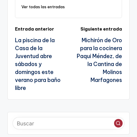
k
o
p
a
g
Ver todas las entradas
k
n
e
sl
n
Navegación
Entrada anterior
Siguiente entrada
a
a
La piscina de la
Michirón de Oro
te
de
Casa de la
para la cocinera
entradas
Juventud abre
Paqui Méndez, de
sábados y
la Cantina de
domingos este
Molinos
verano para baño
Marfagones
libre