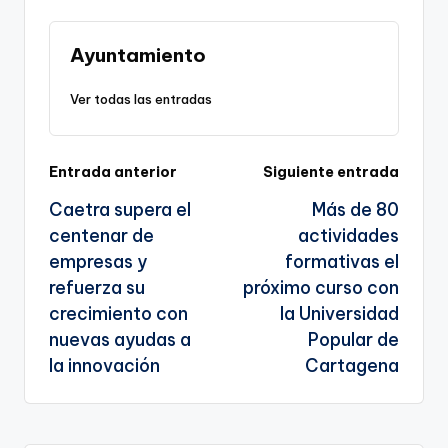
g
Li
b
a
A
e
e
n
o
m
p
Tr
Ayuntamiento
n
k
o
p
a
Ver todas las entradas
k
n
a
sl
Navegación
Entrada anterior
Siguiente entrada
a
Caetra supera el
Más de 80
te
de
centenar de
actividades
entradas
empresas y
formativas el
refuerza su
próximo curso con
crecimiento con
la Universidad
nuevas ayudas a
Popular de
la innovación
Cartagena