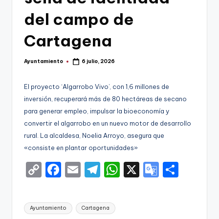
g
del campo de
o
n
Cartagena
o
Ayuntamiento
6 julio, 2026
v
Publicado
por
a
El proyecto ‘Algarrobo Vivo’, con 1,6 millones de
-
inversión, recuperará más de 80 hectáreas de secano
para generar empleo, impulsar la bioeconomía y
F
convertir el algarrobo en un nuevo motor de desarrollo
C
rural. La alcaldesa, Noelia Arroyo, asegura que
C
«consiste en plantar oportunidades»
a
C
F
E
T
W
X
G
S
r
o
a
m
el
h
o
h
t
p
c
ai
e
a
o
ar
Etiquetas:
Ayuntamiento
Cartagena
a
y
e
l
gr
ts
gl
e