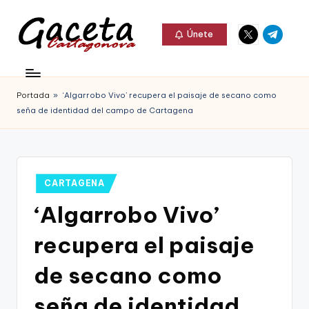
Elemento
Elemento
Saltar
Únete
del
del
al
G
menú
menú
Gaceta
contenido
a
Cartagonova,
Portada
»
‘Algarrobo Vivo’ recupera el paisaje de secano como
c
La
seña de identidad del campo de Cartagena
e
Web
t
que
a
te
Publicado
CARTAGENA
C
en
informa
‘Algarrobo Vivo’
a
de
recupera el paisaje
r
Cartagena,
t
de secano como
FC
a
seña de identidad
Cartagena,