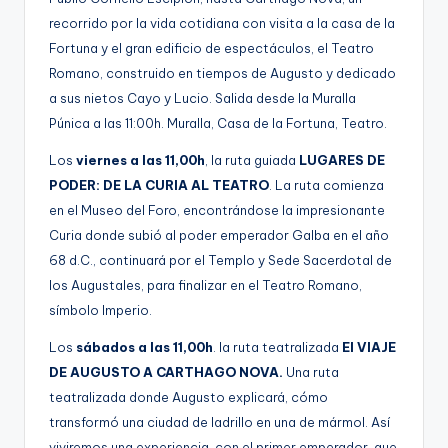
recorrido por la vida cotidiana con visita a la casa de la
Fortuna y el gran edificio de espectáculos, el Teatro
Romano, construido en tiempos de Augusto y dedicado
a sus nietos Cayo y Lucio. Salida desde la Muralla
Púnica a las 11:00h. Muralla, Casa de la Fortuna, Teatro.
Los
viernes a las 11,00h
, la ruta guiada
LUGARES DE
PODER: DE LA CURIA AL TEATRO
. La ruta comienza
en el Museo del Foro, encontrándose la impresionante
Curia donde subió al poder emperador Galba en el año
68 d.C., continuará por el Templo y Sede Sacerdotal de
los Augustales, para finalizar en el Teatro Romano,
símbolo Imperio.
Los
sábados a las 11,00h
. la ruta teatralizada
El VIAJE
DE AUGUSTO A CARTHAGO NOVA.
Una ruta
teatralizada donde Augusto explicará, cómo
transformó una ciudad de ladrillo en una de mármol. Así
viviremos una experiencia, con el primer emperador, que