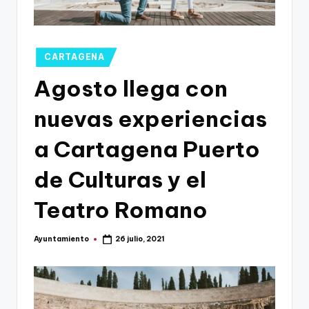
g
o
n
Publicado
CARTAGENA
o
en
Agosto llega con
v
nuevas experiencias
a
-
a Cartagena Puerto
F
de Culturas y el
C
Teatro Romano
C
a
Ayuntamiento
26 julio, 2021
Publicado
r
por
t
a