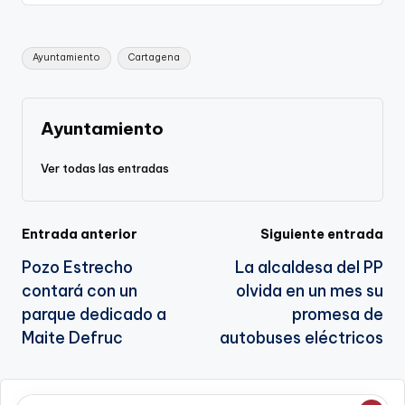
y
e
l
gr
ts
gl
e
Li
b
a
A
e
Etiquetas:
Ayuntamiento
Cartagena
n
o
m
p
Tr
k
o
p
a
k
n
Ayuntamiento
sl
Ver todas las entradas
a
te
Navegación
Entrada anterior
Siguiente entrada
Pozo Estrecho
La alcaldesa del PP
de
contará con un
olvida en un mes su
entradas
parque dedicado a
promesa de
Maite Defruc
autobuses eléctricos