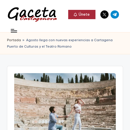
Elemento
Elemento
Saltar
Únete
del
del
al
G
menú
menú
Gaceta
contenido
a
Cartagonova,
Portada
»
Agosto llega con nuevas experiencias a Cartagena
c
La
Puerto de Culturas y el Teatro Romano
e
Web
t
que
a
te
C
informa
a
de
r
Cartagena,
t
FC
a
Cartagena,