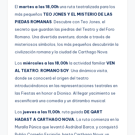
El
martes a las 18,00h
una ruta teatralizada para los
más pequeños
TEO JONES Y EL MISTERIO DE LAS
PIEDAS ROMANAS
. Descubre con Teo Jones, el
secreto que guardan las piedras del Teatro y del Foro
Romano. Una divertida aventura, donde a través de
misteriosos símbolos, los más pequeños descubrirán la
civilización romana y la ciudad de Carthago Nova.
Los
miércoles a las 18,00h
la actividad familiar
VEN
AL TEATRO. ROMANO SOY
. Una dinámica visita,
donde se conocerá el origen del teatro
introduciéndonos en las representaciones teatrales en
las Fiestas en honor a Dioniso. Al llegar yacimiento se
escenificará una comedia y un ditirambo musical.
Los
jueves a las 11,00h
, ruta guiada
DE QART
HADAST A CARTHAGO NOVA.
La ruta comienza en la
Muralla Púnica que levantó Asdrúbal Barca, y conquistó
Publio Cornelio Escipión, hasta Carthago Nova; un