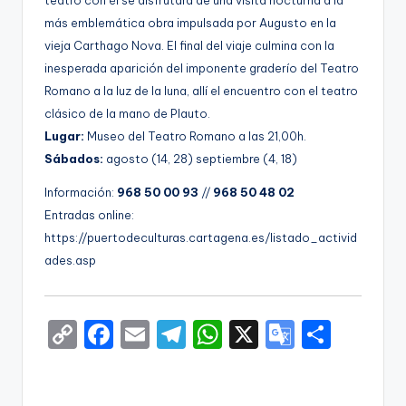
teatro con él se disfrutará de una visita nocturna a la
más emblemática obra impulsada por Augusto en la
vieja Carthago Nova. El final del viaje culmina con la
inesperada aparición del imponente graderío del Teatro
Romano a la luz de la luna, allí el encuentro con el teatro
clásico de la mano de Plauto.
Lugar:
Museo del Teatro Romano a las 21,00h.
Sábados:
agosto (14, 28) septiembre (4, 18)
Información:
968 50 00 93
//
968 50 48 02
Entradas online:
https://puertodeculturas.cartagena.es/listado_activid
ades.asp
C
F
E
T
W
X
G
S
o
a
m
el
h
o
h
p
c
ai
e
a
o
ar