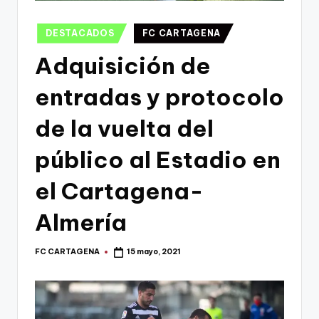
g
o
Publicado
DESTACADOS
FC CARTAGENA
n
en
Adquisición de
o
entradas y protocolo
v
a
de la vuelta del
-
público al Estadio en
F
el Cartagena-
C
C
Almería
a
FC CARTAGENA
15 mayo, 2021
Publicado
r
por
t
a