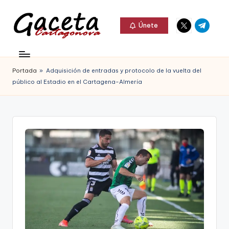
Elemento
Elemento
Saltar
Únete
del
del
al
G
menú
menú
Gaceta
contenido
a
Cartagonova,
Portada
»
Adquisición de entradas y protocolo de la vuelta del
c
La
público al Estadio en el Cartagena-Almería
e
Web
t
que
a
te
C
informa
a
de
r
Cartagena,
t
FC
a
Cartagena,