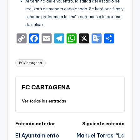
Al término del encuentro, la salida del estadio se
realizará de manera escalonada. Se hará por filas y
tendrán preferencia las más cercanas a la bocana
de salida.
C
F
E
T
W
X
G
S
o
a
m
el
h
o
h
p
c
ai
e
a
o
ar
Etiquetas:
FC Cartagena
y
e
l
gr
ts
gl
e
Li
b
a
A
e
n
o
m
p
Tr
FC CARTAGENA
k
o
p
a
Ver todas las entradas
k
n
sl
Navegación
Entrada anterior
Siguiente entrada
a
El Ayuntamiento
Manuel Torres: “La
te
de