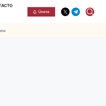
TACTO
Elemento
Elemento
Únete
del
del
menú
menú
gena