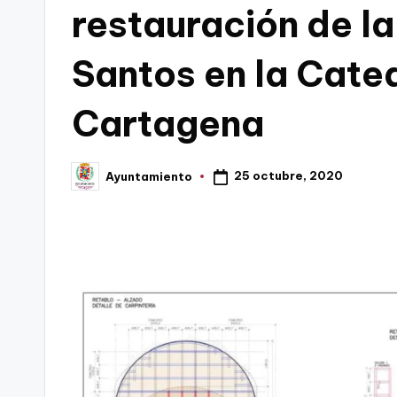
restauración de la
C
Santos en la Cate
a
r
Cartagena
t
a
25 octubre, 2020
Ayuntamiento
Publicado
por
g
e
n
a