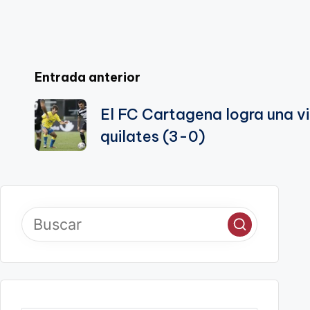
te
Navegación
Entrada anterior
de
El FC Cartagena logra una v
quilates (3-0)
entradas