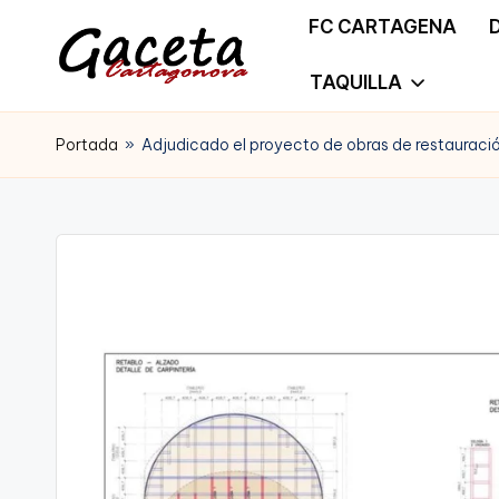
FC CARTAGENA
Saltar
TAQUILLA
G
Gaceta
al
a
Portada
»
Adjudicado el proyecto de obras de restauració
Cartagonova,
contenido
c
La
e
Web
t
que
a
te
C
informa
a
de
r
Cartagena,