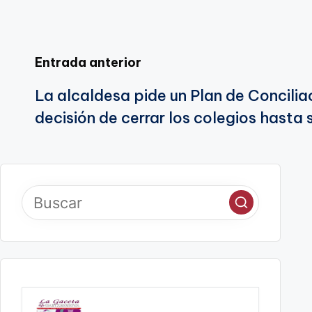
Navegación
Entrada anterior
La alcaldesa pide un Plan de Conciliac
de
decisión de cerrar los colegios hasta
entradas