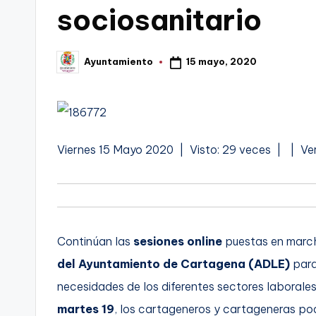
sociosanitario
t
FC
a
Cartagena,
15 mayo, 2020
Ayuntamiento
Publicado
g
por
o
n
A
Viernes 15 Mayo 2020 | Visto: 29 veces |
| Ver
o
u
v
d
i
a
o
Continúan las
sesiones online
puestas en marc
-
del Ayuntamiento de Cartagena (ADLE)
para
F
necesidades de los diferentes sectores laborales.
C
martes 19
, los cartageneros y cartageneras pod