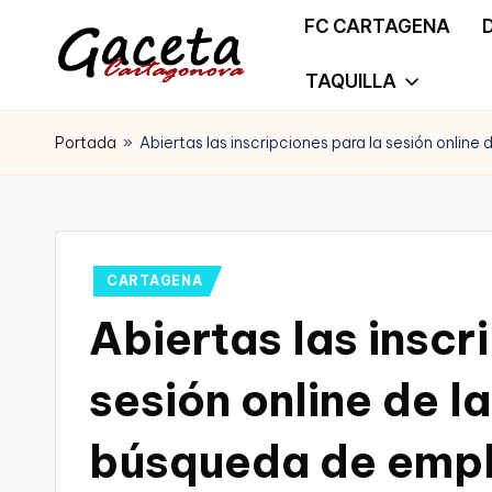
FC CARTAGENA
Saltar
TAQUILLA
G
Gaceta
al
a
Portada
»
Abiertas las inscripciones para la sesión onlin
Cartagonova,
contenido
c
La
e
Web
t
Publicado
CARTAGENA
que
en
Abiertas las inscr
a
te
C
sesión online de 
informa
a
de
búsqueda de emple
r
Cartagena,