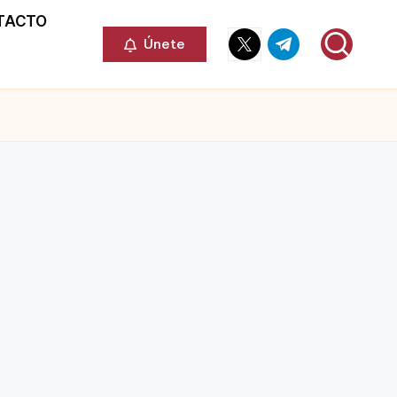
TACTO
Elemento
Elemento
Únete
del
del
menú
menú