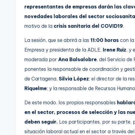
representantes de empresas darán las clave
C
novedades laborales del sector sociosanita
a
motivo de la
crisis sanitaria del COVID19
.
r
La sesión, que se abrirá a las
11:00 horas
con la
t
Empresa y presidenta de la ADLE,
Irene Ruiz
, y
moderada por
Ana Balsalobre
, del Servicio d
a
ponentes la responsable de coordinación y gesti
g
de Cartagena,
Silvia López
; el director de la 
e
Riquelme
; y la responsable de Recursos Humano
n
De este modo, los propios responsables
hablará
a
en el sector, procesos de selección y las nu
deben seguir.
Los participantes, por su parte, 
situación laboral actual en el sector a través de