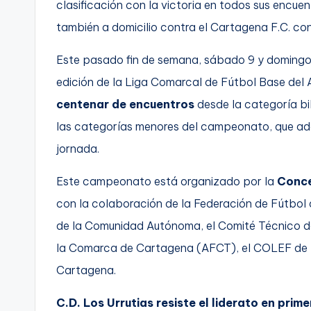
clasificación con la victoria en todos sus encuent
C
también a domicilio contra el Cartagena F.C. c
a
Este pasado fin de semana, sábado 9 y domingo 1
r
edición de la Liga Comarcal de Fútbol Base del
centenar de encuentros
desde la categoría bi
t
las categorías menores del campeonato, que ad
a
jornada.
g
Este campeonato está organizado por la
Conce
e
con la colaboración de la Federación de Fútbol 
n
de la Comunidad Autónoma, el Comité Técnico de
la Comarca de Cartagena (AFCT), el COLEF de la
a
Cartagena.
C.D. Los Urrutias resiste el liderato en prime