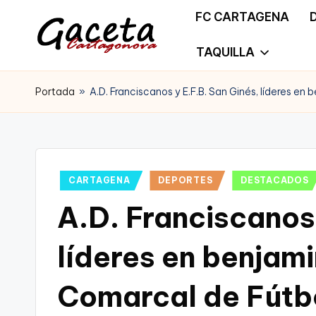
FC CARTAGENA
Saltar
TAQUILLA
G
Gaceta
al
a
Portada
»
A.D. Franciscanos y E.F.B. San Ginés, líderes e
Cartagonova,
contenido
c
La
e
Web
t
Publicado
CARTAGENA
DEPORTES
DESTACADOS
que
en
A.D. Franciscanos 
a
te
C
líderes en benjami
informa
a
de
Comarcal de Fútb
r
Cartagena,