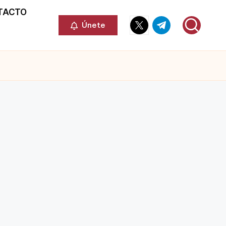
TACTO
Elemento
Elemento
Únete
del
del
menú
menú