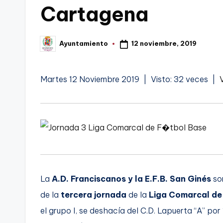
Cartagena
t
FC
a
Cartagena,
12 noviembre, 2019
Ayuntamiento
Publicado
g
por
o
Martes 12 Noviembre 2019 | Visto: 32 veces |
n
o
v
a
-
La
A.D. Franciscanos y la E.F.B. San Ginés
so
de la
tercera jornada
de la
Liga Comarcal de
F
el grupo I, se deshacía del C.D. Lapuerta “A” por 
C