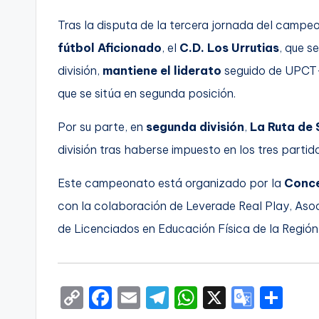
Tras la disputa de la tercera jornada del campe
fútbol Aficionado
, el
C.D. Los Urrutias
, que s
división,
mantiene el liderato
seguido de UPCT-
que se sitúa en segunda posición.
Por su parte, en
segunda división
,
La Ruta de 
división tras haberse impuesto en los tres parti
Este campeonato está organizado por la
Conce
con la colaboración de Leverade Real Play, Asoci
de Licenciados en Educación Física de la Región 
C
F
E
T
W
X
G
S