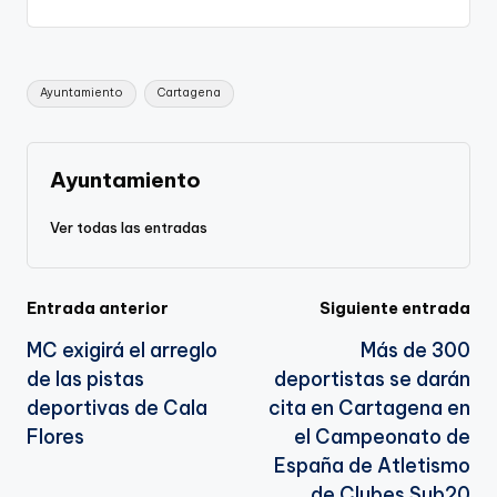
p
c
ai
e
a
o
ar
y
e
l
gr
ts
gl
e
Li
b
a
A
e
Etiquetas:
Ayuntamiento
Cartagena
n
o
m
p
Tr
k
o
p
a
k
n
Ayuntamiento
sl
Ver todas las entradas
a
te
Navegación
Entrada anterior
Siguiente entrada
MC exigirá el arreglo
Más de 300
de
de las pistas
deportistas se darán
entradas
deportivas de Cala
cita en Cartagena en
Flores
el Campeonato de
España de Atletismo
de Clubes Sub20