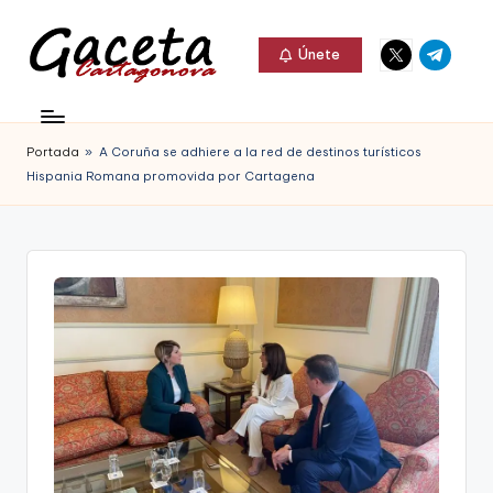
Elemento
Elemento
Saltar
Únete
del
del
al
G
menú
menú
Gaceta
contenido
a
Cartagonova,
Portada
»
A Coruña se adhiere a la red de destinos turísticos
c
La
Hispania Romana promovida por Cartagena
e
Web
t
que
a
te
C
informa
a
de
r
Cartagena,
t
FC
a
Cartagena,