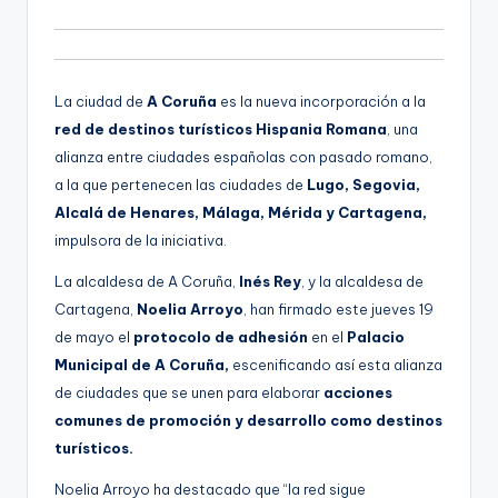
d
g
i
e
o
n
La ciudad de
A Coruña
es la nueva incorporación a la
a
red de destinos turísticos Hispania Romana
, una
alianza entre ciudades españolas con pasado romano,
a la que pertenecen las ciudades de
Lugo, Segovia,
Alcalá de Henares, Málaga, Mérida y Cartagena,
impulsora de la iniciativa.
La alcaldesa de A Coruña,
Inés Rey
, y la alcaldesa de
Cartagena,
Noelia Arroyo
, han firmado este jueves 19
de mayo el
protocolo de adhesión
en el
Palacio
Municipal de A Coruña,
escenificando así esta alianza
de ciudades que se unen para elaborar
acciones
comunes de promoción y desarrollo como destinos
turísticos.
Noelia Arroyo ha destacado que “la red sigue