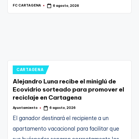
31 julio, 2026
g
FC CARTAGENA
6 agosto, 2026
Publicado
por
e
n
a
Publicado
CARTAGENA
en
Alejandro Luna recibe el miniglú de
Ecovidrio sorteado para promover el
reciclaje en Cartagena
Ayuntamiento
6 agosto, 2026
Publicado
por
El ganador destinará el recipiente a un
apartamento vacacional para facilitar que