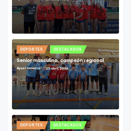
Publicado
por
Publicado
DEPORTES
DESTACADOS
en
Senior masculino, campeón regional
Ayuntamiento
20 abril, 2026
Publicado
por
Publicado
DEPORTES
DESTACADOS