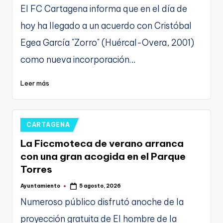
por
El FC Cartagena informa que en el día de
hoy ha llegado a un acuerdo con Cristóbal
Egea García "Zorro" (Huércal-Overa, 2001)
como nueva incorporación…
Leer más
Publicado
CARTAGENA
en
La Ficcmoteca de verano arranca
con una gran acogida en el Parque
Torres
Ayuntamiento
5 agosto, 2026
Publicado
por
Numeroso público disfrutó anoche de la
proyección gratuita de El hombre de la