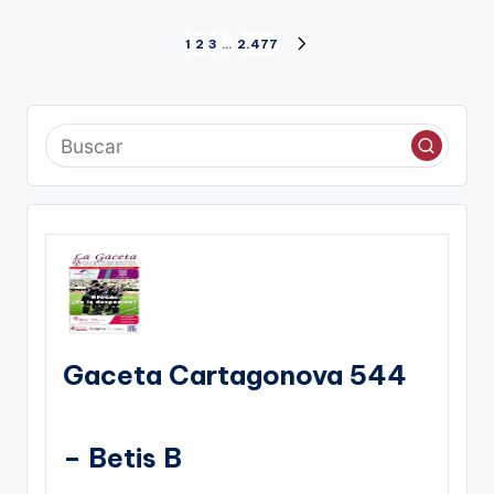
Paginación
1
2
3
…
2.477
SIGUIENTE
de
PÁGINA
entradas
Gaceta Cartagonova 544
– Betis B