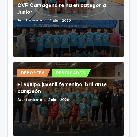
en
CVP Cartagena reina en categoría
Junior
Ayuntamiento
14 abril, 2026
Publicado
por
Publicado
DEPORTES
DESTACADOS
en
El equipo juvenil femenino, brillante
campeón
Ayuntamiento
2 abril, 2026
Publicado
por