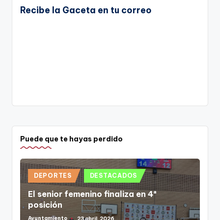
Recibe la Gaceta en tu correo
Puede que te hayas perdido
Publicado
DEPORTES
DESTACADOS
en
El senior femenino finaliza en 4ª
posición
Ayuntamiento
23 abril, 2026