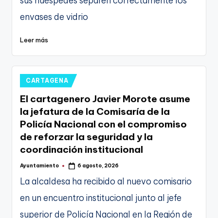
sus huéspedes separen correctamente los
envases de vidrio
Leer más
Publicado
CARTAGENA
en
El cartagenero Javier Morote asume
la jefatura de la Comisaría de la
Policía Nacional con el compromiso
de reforzar la seguridad y la
coordinación institucional
Ayuntamiento
6 agosto, 2026
Publicado
por
La alcaldesa ha recibido al nuevo comisario
en un encuentro institucional junto al jefe
superior de Policía Nacional en la Región de