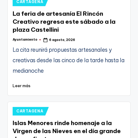
Publicado
CARTAGENA
en
La feria de artesanía El Rincón
Creativo regresa este sábado a la
plaza Castellini
Ayuntamiento
6 agosto, 2026
Publicado
por
La cita reunirá propuestas artesanales y
creativas desde las cinco de la tarde hasta la
medianoche
Leer más
Publicado
CARTAGENA
en
Islas Menores rinde homenaje a la
Virgen de las Nieves en el día grande