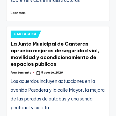
sobre servicios e infraestructuras
Leer más
Publicado
CARTAGENA
en
La Junta Municipal de Canteras
aprueba mejoras de seguridad vial,
movilidad y acondicionamiento de
espacios públicos
Ayuntamiento
5 agosto, 2026
Publicado
por
Los acuerdos incluyen actuaciones en la
avenida Pasadera y la calle Mayor, la mejora
de las paradas de autobús y una senda
peatonal y ciclista…