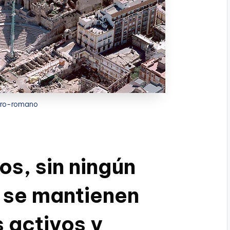
tro-romano
s, sin ningún
s se mantienen
 activos y