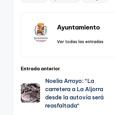
Etiquetas:
Li
b
a
A
e
n
o
m
p
Tr
k
o
p
a
Ayuntamiento
k
n
sl
Ver todas las entradas
a
te
Navegación
Entrada anterior
Noelia Arroyo: “La
de
carretera a La Aljorra
entradas
desde la autovía será
reasfaltada“