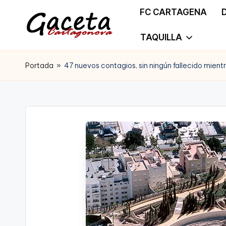
FC CARTAGENA
Saltar
TAQUILLA
G
Gaceta
al
a
Portada
»
47 nuevos contagios, sin ningún fallecido mient
Cartagonova,
contenido
c
La
e
Web
t
que
a
te
C
informa
a
de
r
Cartagena,