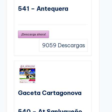
541 – Antequera
¡Descarga ahora!
9059
Descargas
Gaceta Cartagonova
540 – At Sanluqueño