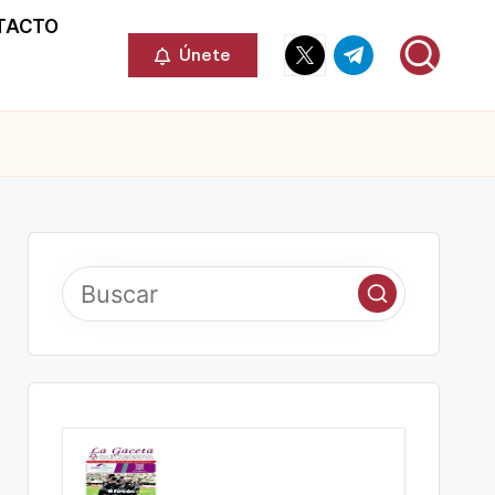
TACTO
Elemento
Elemento
Únete
del
del
menú
menú