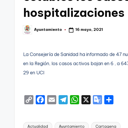
hospitalizaciones
C
a
16 mayo, 2021
Ayuntamiento
Publicado
r
por
t
La Consejería de Sanidad ha informado de 47 nu
a
en la Región, los casos activos bajan en 6 , a 6
g
29 en UCI
e
n
C
F
E
T
W
X
G
S
a
o
a
m
el
h
o
h
p
c
ai
e
a
o
ar
y
e
l
gr
ts
gl
e
Actualidad
Ayuntamiento
Cartagena